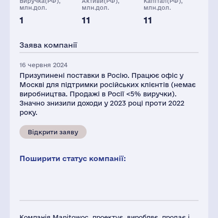
Виручка(РФ),
Активи(РФ),
Капітал(РФ),
млн.дол.
млн.дол.
млн.дол.
1
11
11
Глоб.виручка,
Персонал(РФ),
Податки(РФ),
млн.дол.
2021
млн.дол.
Заява компанії
2228
17
2
16 червня 2024
Призупинені поставки в Росію. Працює офіс у
Москві для підтримки російських клієнтів (немає
виробництва. Продажі в Росії <5% виручки).
Значно знизили доходи у 2023 році проти 2022
року.
Відкрити заяву
Поширити статус компанії:
Компанія Manitowoc, проектує, виробляє, продає і