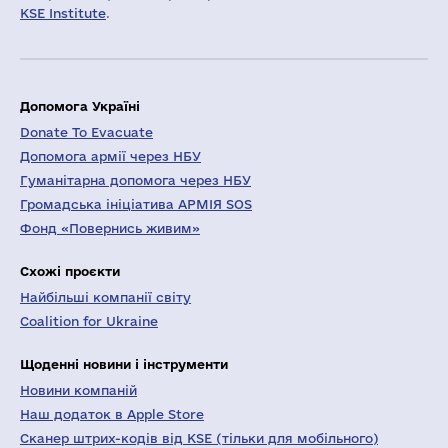
KSE Institute
.
Допомога Україні
Donate To Evacuate
Допомога армії через НБУ
Гуманітарна допомога через НБУ
Громадська ініціатива АРМІЯ SOS
Фонд «Повернись живим»
Схожі проєкти
Найбільші компанії світу
Coalition for Ukraine
Щоденні новини і інструменти
Новини компаній
Наш додаток в Apple Store
Сканер штрих-кодів від KSE (тільки для мобільного)