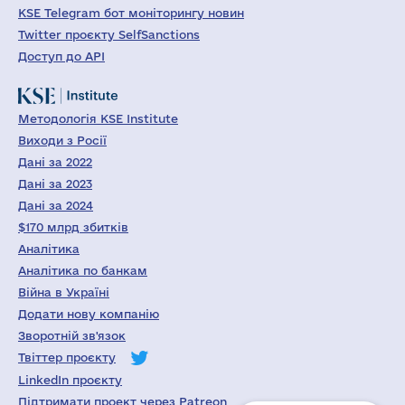
KSE Telegram бот моніторингу новин
Twitter проєкту SelfSanctions
Доступ до API
Методологія KSE Institute
Виходи з Росії
Дані за 2022
Дані за 2023
Дані за 2024
$170 млрд збитків
Аналітика
Аналітика по банкам
Війна в Україні
Додати нову компанію
Зворотній зв'язок
Твіттер проєкту
LinkedIn проєкту
Підтримати проект через Patreon