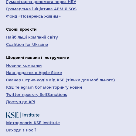
Гуманітарна допомога через НБУ
Громадська ініціатива АРМІЯ SOS
Фонд «Повернись живим»
Схожі проєкти
Найбільші компанії світу
Coalition for Ukraine
Щоденні новини і інструменти
Новини компаній
Наш додаток в Apple Store
Сканер штрих-кодів від KSE (тільки для мобільного)
KSE Telegram бот моніторингу новин
Twitter проєкту SelfSanctions
Доступ до API
Методологія KSE Institute
Виходи з Росії