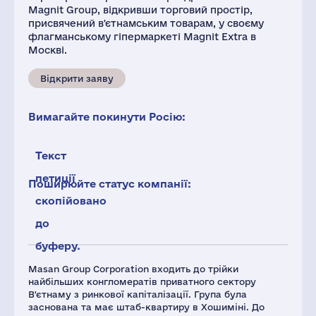
Magnit Group, відкривши торговий простір,
присвячений в'єтнамським товарам, у своєму
флагманському гіпермаркеті Magnit Extra в
Москві.
Відкрити заяву
Вимагайте покинути Росію:
Текст
петиції
Поширюйте статус компанії:
скопійовано
до
буферу.
Masan Group Corporation входить до трійки
найбільших конгломератів приватного сектору
В'єтнаму з ринкової капіталізації. Група була
заснована та має штаб-квартиру в Хошиміні. До