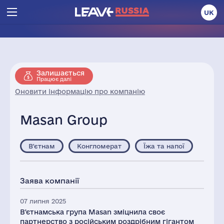
UK
Залишається
Працює далі
Оновити інформацію про компанію
Masan Group
В'єтнам
Конгломерат
Їжа та напої
Заява компанії
07 липня 2025
В'єтнамська група Masan зміцнила своє
партнерство з російським роздрібним гігантом