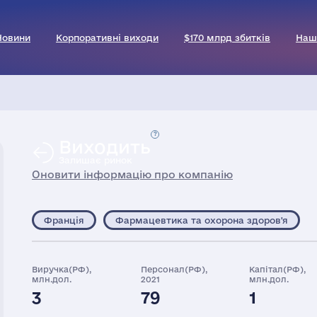
Новини
Корпоративні виходи
$170 млрд збитків
Наш
Виходить
Залишає ринок
Оновити інформацію про компанію
Франція
Фармацевтика та охорона здоров'я
Виручка(РФ),
Персонал(РФ),
Капітал(РФ),
млн.дол.
2021
млн.дол.
3
79
1