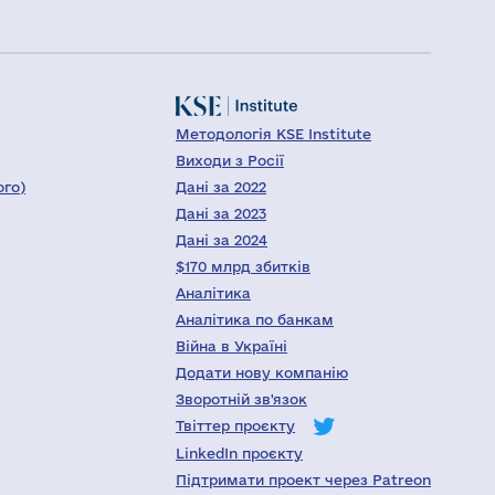
Методологія KSE Institute
Виходи з Росії
ого)
Дані за 2022
Дані за 2023
Дані за 2024
$170 млрд збитків
Аналітика
Аналітика по банкам
Війна в Україні
Додати нову компанію
Зворотній зв'язок
Твіттер проєкту
LinkedIn проєкту
Підтримати проект через Patreon