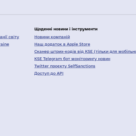
Щоденні новини і інструменти
нії світу
Новини компаній
raine
Наш додаток в Apple Store
Сканер штрих-кодів від KSE (тільки для мобільн
KSE Telegram бот моніторингу новин
Twitter проєкту SelfSanctions
Доступ до API