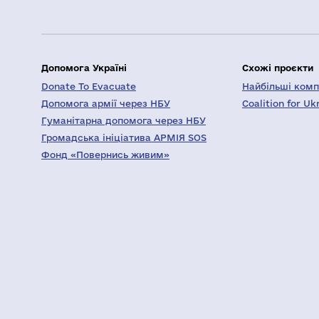
Допомога Україні
Схожі проєкти
Donate To Evacuate
Найбільші компа
Допомога армії через НБУ
Coalition for Uk
Гуманітарна допомога через НБУ
Громадська ініціатива АРМІЯ SOS
Фонд «Повернись живим»