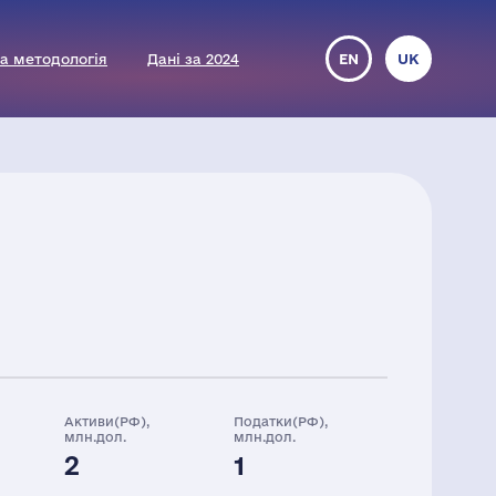
а методологія
Дані за 2024
EN
UK
Активи(РФ),
Податки(РФ),
млн.дол.
млн.дол.
2
1