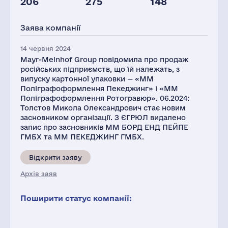
206
275
148
Персонал(РФ),
Податки(РФ),
Глоб.виручка,
2021
млн.дол.
млн.дол.
Заява компанії
954
6
4507
14 червня 2024
Mayr-Melnhof Group повідомила про продаж
російських підприємств, що їй належать, з
випуску картонної упаковки — «ММ
Поліграфоформлення Пекеджинг» і «ММ
Поліграфоформлення Ротогравюр». 06.2024:
Толстов Микола Олександрович стає новим
засновником організації. З ЄГРЮЛ видалено
запис про засновників ММ БОРД ЕНД ПЕЙПЕ
ГМБХ та MM ПЕКЕДЖИНГ ГМБХ.
Відкрити заяву
Архів заяв
Поширити статус компанії: