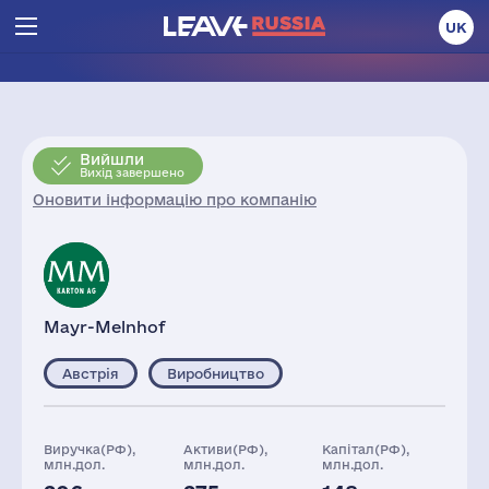
UK
Вийшли
Вихід завершено
Оновити інформацію про компанію
Mayr-Melnhof
Австрія
Виробництво
Виручка(РФ),
Активи(РФ),
Капітал(РФ),
млн.дол.
млн.дол.
млн.дол.