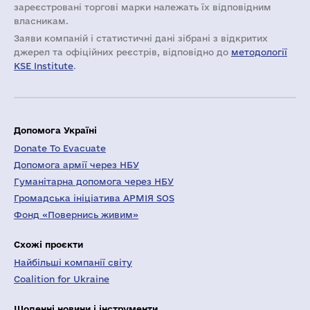
зареєстровані торгові марки належать їх відповідним
власникам.
Заяви компаній i статистичні дані зібрані з відкритих
джерел та офіційних реєстрів, відповідно до
методології
KSE Institute
.
Допомога Україні
Donate To Evacuate
Допомога армії через НБУ
Гуманітарна допомога через НБУ
Громадська ініціатива АРМІЯ SOS
Фонд «Повернись живим»
Схожі проєкти
Найбільші компанії світу
Coalition for Ukraine
Щоденні новини і інструменти