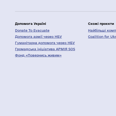
Допомога Україні
Схожі проєкти
Donate To Evacuate
Найбільші компа
Допомога армії через НБУ
Coalition for Uk
Гуманітарна допомога через НБУ
Громадська ініціатива АРМІЯ SOS
Фонд «Повернись живим»