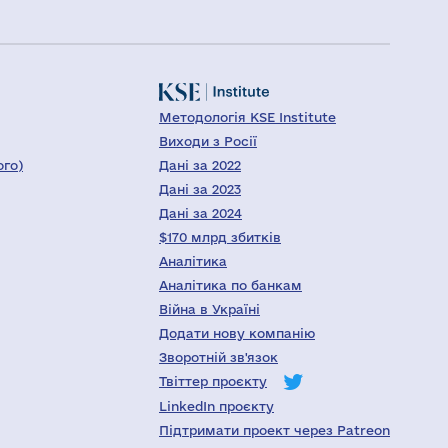
Методологія KSE Institute
Виходи з Росії
ого)
Дані за 2022
Дані за 2023
Дані за 2024
$170 млрд збитків
Аналітика
Аналітика по банкам
Війна в Україні
Додати нову компанію
Зворотній зв'язок
Твіттер проєкту
LinkedIn проєкту
Підтримати проект через Patreon