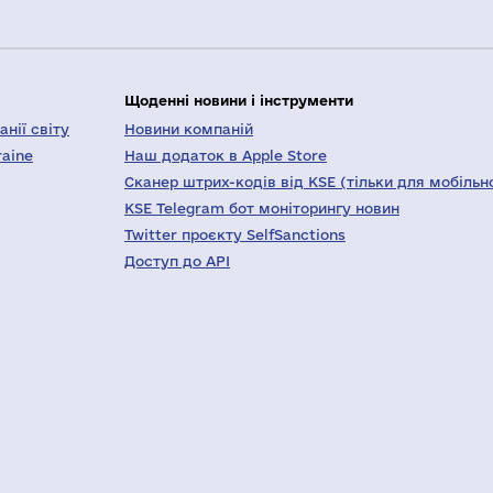
Щоденні новини і інструменти
нії світу
Новини компаній
raine
Наш додаток в Apple Store
Сканер штрих-кодів від KSE (тільки для мобільн
KSE Telegram бот моніторингу новин
Twitter проєкту SelfSanctions
Доступ до API