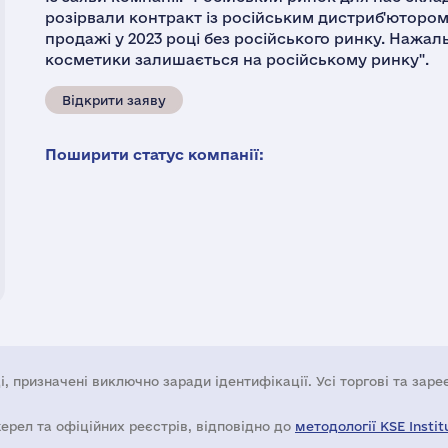
розірвали контракт із російським дистриб'ютором 
продажі у 2023 році без російського ринку. Нажал
косметики залишається на російському ринку".
Відкрити заяву
Поширити статус компанії:
і, призначені виключно заради ідентифікації. Усі торгові та зар
жерел та офіційних реєстрів, відповідно до
методології KSE Instit