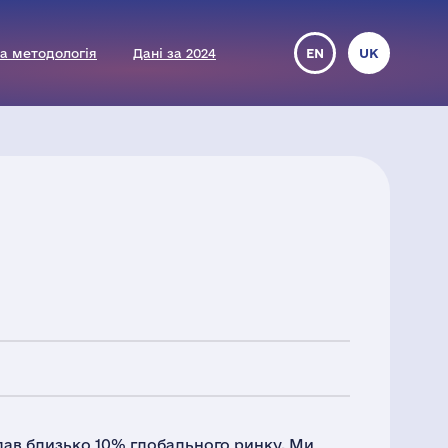
а методологія
Дані за 2024
EN
UK
адав близько 10% глобального ринку. Ми