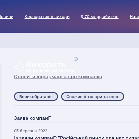
Новини
Корпоративні виходи
$170 млрд збитків
Наш
Виходить
Призупиняє діяльність
Оновити інформацію про компанію
Великобританія
Споживчі товари та одяг
Заява компанії
03 березня 2022
Із заяви компанії: "Російський ринок для нас скл