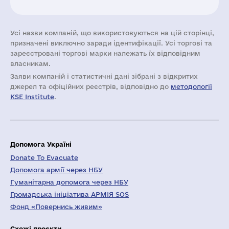
Усі назви компаній, що використовуються на цій сторінці,
призначені виключно заради ідентифікації. Усі торгові та
зареєстровані торгові марки належать їх відповідним
власникам.
Заяви компаній i статистичні дані зібрані з відкритих
джерел та офіційних реєстрів, відповідно до
методології
KSE Institute
.
Допомога Україні
Donate To Evacuate
Допомога армії через НБУ
Гуманітарна допомога через НБУ
Громадська ініціатива АРМІЯ SOS
Фонд «Повернись живим»
Схожі проєкти