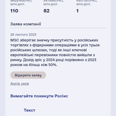
Виручка(РФ),
Активи(РФ),
Капітал(РФ),
млн.дол.
млн.дол.
млн.дол.
110
82
1
Персонал(РФ),
Податки(РФ),
2021
млн.дол.
Заява компанії
261
2
28 лютого 2023
MSC зберігає значну присутність у російських
торгівлях з фідерними операціями в усіх трьох
російських шлюзах, тоді як інші ключові
європейські перевізники повністю вийшли з
ринку. Дохід зріс у 2024 році порівняно з 2023
роком на більш ніж 50%.
Відкрити заяву
Архів заяв
Вимагайте покинути Росію:
Текст