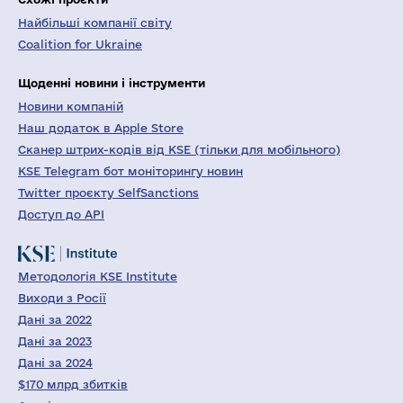
Найбільші компанії світу
Coalition for Ukraine
Щоденні новини і інструменти
Новини компаній
Наш додаток в Apple Store
Сканер штрих-кодів від KSE (тільки для мобільного)
KSE Telegram бот моніторингу новин
Twitter проєкту SelfSanctions
Доступ до API
Методологія KSE Institute
Виходи з Росії
Дані за 2022
Дані за 2023
Дані за 2024
$170 млрд збитків