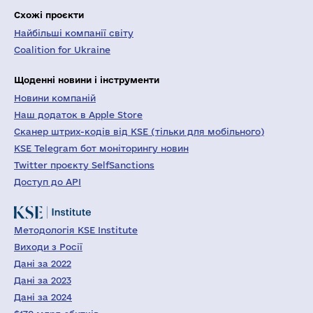
Схожі проєкти
Найбільші компанії світу
Coalition for Ukraine
Щоденні новини і інструменти
Новини компаній
Наш додаток в Apple Store
Сканер штрих-кодів від KSE (тільки для мобільного)
KSE Telegram бот моніторингу новин
Twitter проєкту SelfSanctions
Доступ до API
Методологія KSE Institute
Виходи з Росії
Дані за 2022
Дані за 2023
Дані за 2024