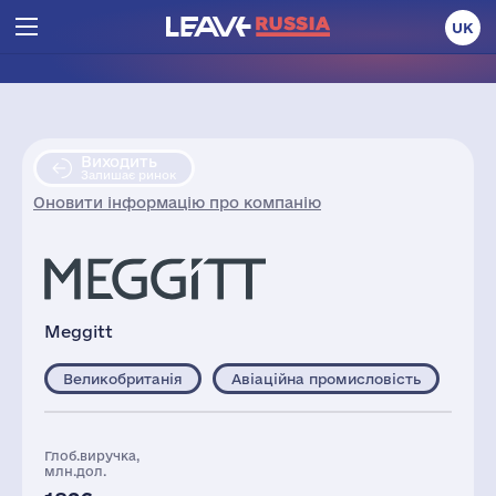
UK
Виходить
Залишає ринок
Оновити інформацію про компанію
Meggitt
Великобританія
Авіаційна промисловість
Глоб.виручка,
млн.дол.