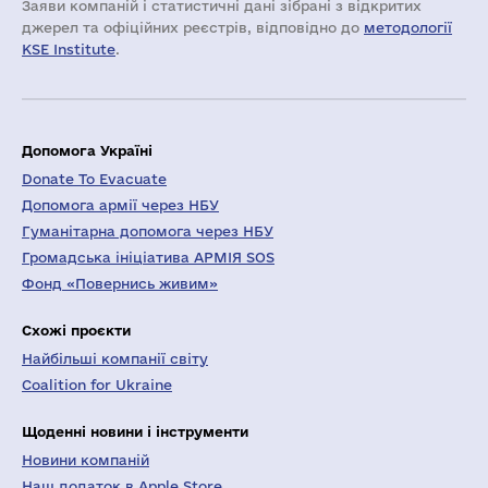
Заяви компаній i статистичні дані зібрані з відкритих
джерел та офіційних реєстрів, відповідно до
методології
KSE Institute
.
Допомога Україні
Donate To Evacuate
Допомога армії через НБУ
Гуманітарна допомога через НБУ
Громадська ініціатива АРМІЯ SOS
Фонд «Повернись живим»
Схожі проєкти
Найбільші компанії світу
Coalition for Ukraine
Щоденні новини і інструменти
Новини компаній
Наш додаток в Apple Store