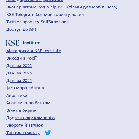
Сканер штрих-кодів від KSE (тільки для мобільного)
KSE Telegram бот моніторингу новин
Twitter проєкту SelfSanctions
Доступ до API
Методологія KSE Institute
Виходи з Росії
Дані за 2022
Дані за 2023
Дані за 2024
$170 млрд збитків
Аналітика
Аналітика по банкам
Війна в Україні
Додати нову компанію
Зворотній зв'язок
Твіттер проєкту