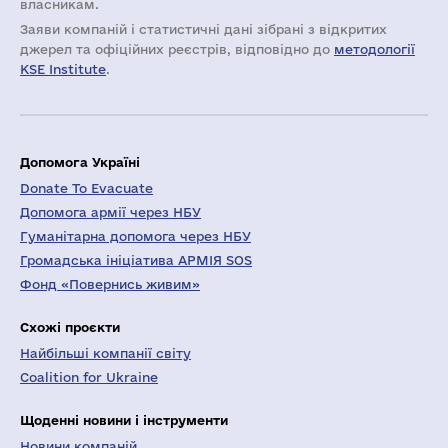
власникам.
Заяви компаній i статистичні дані зібрані з відкритих
джерел та офіційних реєстрів, відповідно до
методології
KSE Institute
.
Допомога Україні
Donate To Evacuate
Допомога армії через НБУ
Гуманітарна допомога через НБУ
Громадська ініціатива АРМІЯ SOS
Фонд «Повернись живим»
Схожі проєкти
Найбільші компанії світу
Coalition for Ukraine
Щоденні новини і інструменти
Новини компаній