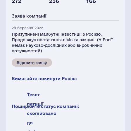
272
236
166
Глоб.виручка,
Персонал(РФ),
Податки(РФ),
млн.дол.
2021
млн.дол.
Заява компанії
59283
441
2
28 березня 2022
Призупинені майбутні інвестиції з Росією.
Продовжує постачання ліків та вакцин. (У Росії
немає науково-дослідних або виробничих
потужностей)
Відкрити заяву
Вимагайте покинути Росію:
Текст
петиції
Поширюйте статус компанії:
скопійовано
до