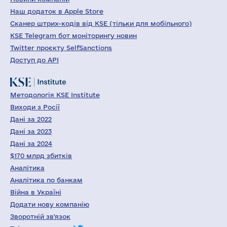
Наш додаток в Apple Store
Сканер штрих-кодів від KSE (тільки для мобільного)
KSE Telegram бот моніторингу новин
Twitter проєкту SelfSanctions
Доступ до API
Методологія KSE Institute
Виходи з Росії
Дані за 2022
Дані за 2023
Дані за 2024
$170 млрд збитків
Аналітика
Аналітика по банкам
Війна в Україні
Додати нову компанію
Зворотній зв'язок