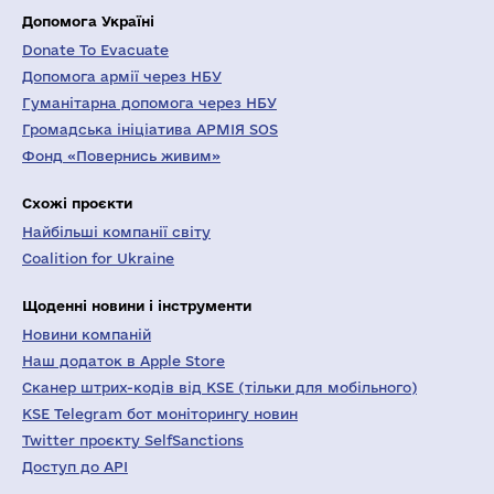
Допомога Україні
Donate To Evacuate
Допомога армії через НБУ
Гуманітарна допомога через НБУ
Громадська ініціатива АРМІЯ SOS
Фонд «Повернись живим»
Схожі проєкти
Найбільші компанії світу
Coalition for Ukraine
Щоденні новини і інструменти
Новини компаній
Наш додаток в Apple Store
Сканер штрих-кодів від KSE (тільки для мобільного)
KSE Telegram бот моніторингу новин
Twitter проєкту SelfSanctions
Доступ до API