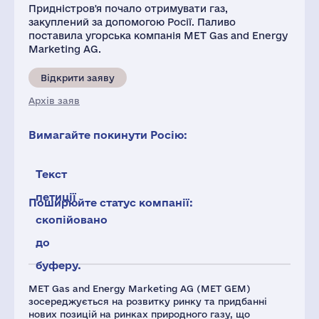
Придністров'я почало отримувати газ,
закуплений за допомогою Росії. Паливо
поставила угорська компанія MET Gas and Energy
Marketing AG.
Відкрити заяву
Архів заяв
Вимагайте покинути Росію:
Текст
петиції
Поширюйте статус компанії:
скопійовано
до
буферу.
MET Gas and Energy Marketing AG (MET GEM)
зосереджується на розвитку ринку та придбанні
нових позицій на ринках природного газу, що