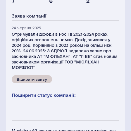
7
6
2
Персонал(РФ),
Податки(РФ),
Глоб.виручка,
2021
млн.дол.
млн.дол.
Заява компанії
250
1
353
24 червня 2025
Отримували доходи в Росії в 2021-2024 роках,
офіційних оголошень немає. Дохід знизився у
2024 році порівняно з 2023 роком на більш ніж
20%. 24.06.2025: З ЄДРЮЛ видалено запис про
засновника АТ "МЮЛЬХАН". АТ "ГІВЕ" стає новим
засновником організації ТОВ "МЮЛЬХАН
МОРФЛОТ".
Відкрити заяву
Поширити статус компанії:
Muehlhan AG виступає холдинговою компанією для