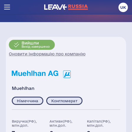
UK
Вийшли
Вихід завершено
Оновити інформацію про компанію
Muehlhan
Німеччина
Конгломерат
Виручка(РФ),
Активи(РФ),
Капітал(РФ),
млн.дол.
млн.дол.
млн.дол.