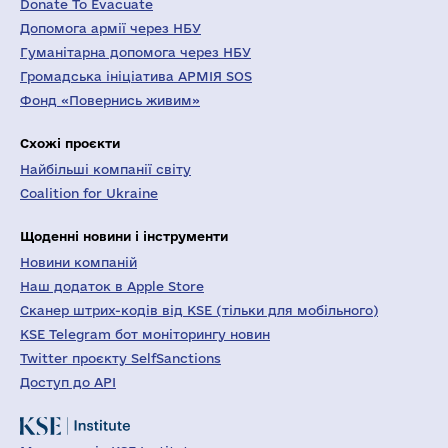
Donate To Evacuate
Допомога армії через НБУ
Гуманітарна допомога через НБУ
Громадська ініціатива АРМІЯ SOS
Фонд «Повернись живим»
Схожі проєкти
Найбільші компанії світу
Coalition for Ukraine
Щоденні новини і інструменти
Новини компаній
Наш додаток в Apple Store
Сканер штрих-кодів від KSE (тільки для мобільного)
KSE Telegram бот моніторингу новин
Twitter проєкту SelfSanctions
Доступ до API