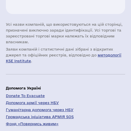
Усі назви компаній, що використовуються на цій сторінці,
призначені виключно заради ідентифікації. Усі торгові та
зареєстровані торгові марки належать їх відповідним
власникам.
Заяви компаній i статистичні дані зібрані з відкритих
джерел та офіційних реєстрів, відповідно до
методології
KSE Institute
.
Допомога Україні
Donate To Evacuate
Допомога армії через НБУ
Гуманітарна допомога через НБУ
Громадська ініціатива АРМІЯ SOS
Фонд «Повернись живим»