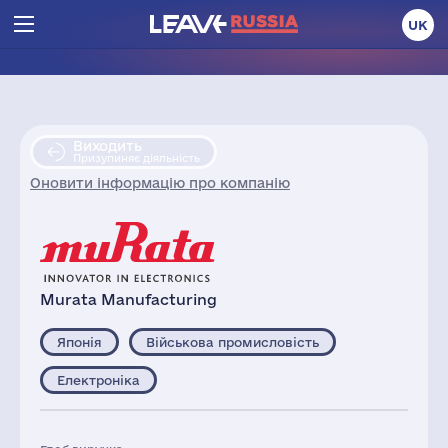
UK
Виходить
Призупиняє діяльність
Оновити інформацію про компанію
Murata Manufacturing
Японія
Військова промисловість
Електроніка