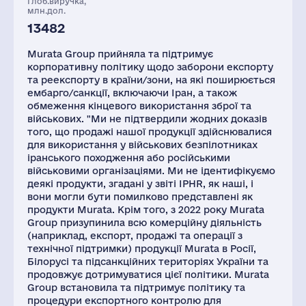
Глоб.виручка,
млн.дол.
13482
Murata Group прийняла та підтримує
корпоративну політику щодо заборони експорту
та реекспорту в країни/зони, на які поширюється
ембарго/санкції, включаючи Іран, а також
обмеження кінцевого використання зброї та
військових. "Ми не підтвердили жодних доказів
того, що продажі нашої продукції здійснювалися
для використання у військових безпілотниках
іранського походження або російськими
військовими організаціями. Ми не ідентифікуємо
деякі продукти, згадані у звіті IPHR, як наші, і
вони могли бути помилково представлені як
продукти Murata. Крім того, з 2022 року Murata
Group призупинила всю комерційну діяльність
(наприклад, експорт, продажі та операції з
технічної підтримки) продукції Murata в Росії,
Білорусі та підсанкційних територіях України та
продовжує дотримуватися цієї політики. Murata
Group встановила та підтримує політику та
процедури експортного контролю для