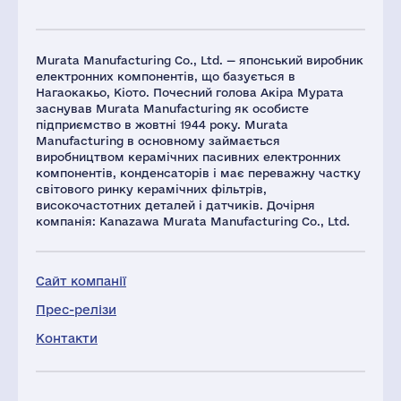
Murata Manufacturing Co., Ltd. — японський виробник
електронних компонентів, що базується в
Нагаокакьо, Кіото. Почесний голова Акіра Мурата
заснував Murata Manufacturing як особисте
підприємство в жовтні 1944 року. Murata
Manufacturing в основному займається
виробництвом керамічних пасивних електронних
компонентів, конденсаторів і має переважну частку
світового ринку керамічних фільтрів,
високочастотних деталей і датчиків. Дочірня
компанія: Kanazawa Murata Manufacturing Co., Ltd.
Сайт компанії
Прес-релізи
Контакти