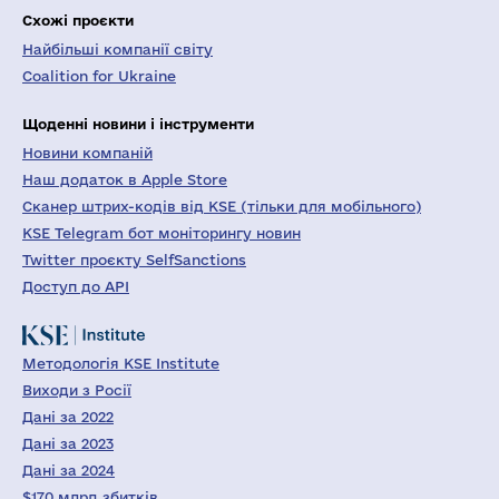
Схожі проєкти
Найбільші компанії світу
Coalition for Ukraine
Щоденні новини і інструменти
Новини компаній
Наш додаток в Apple Store
Сканер штрих-кодів від KSE (тільки для мобільного)
KSE Telegram бот моніторингу новин
Twitter проєкту SelfSanctions
Доступ до API
Методологія KSE Institute
Виходи з Росії
Дані за 2022
Дані за 2023
Дані за 2024
$170 млрд збитків