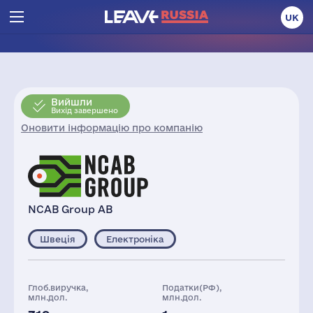
UK
Вийшли
Вихід завершено
Оновити інформацію про компанію
NCAB Group AB
Швеція
Електроніка
Глоб.виручка,
Податки(РФ),
млн.дол.
млн.дол.