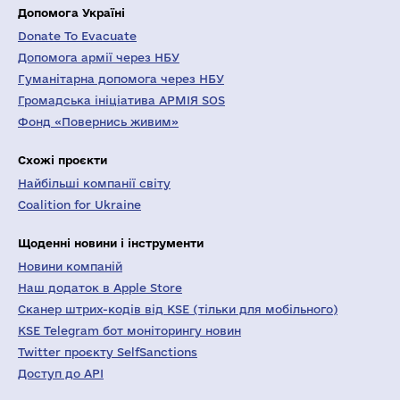
Допомога Україні
Donate To Evacuate
Допомога армії через НБУ
Гуманітарна допомога через НБУ
Громадська ініціатива АРМІЯ SOS
Фонд «Повернись живим»
Схожі проєкти
Найбільші компанії світу
Coalition for Ukraine
Щоденні новини і інструменти
Новини компаній
Наш додаток в Apple Store
Сканер штрих-кодів від KSE (тільки для мобільного)
KSE Telegram бот моніторингу новин
Twitter проєкту SelfSanctions
Доступ до API