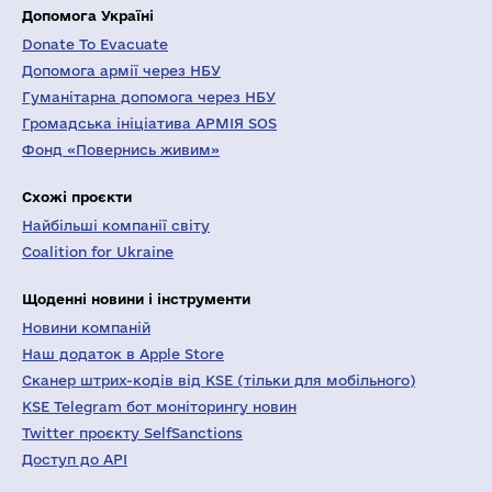
Допомога Україні
Donate To Evacuate
Допомога армії через НБУ
Гуманітарна допомога через НБУ
Громадська ініціатива АРМІЯ SOS
Фонд «Повернись живим»
Схожі проєкти
Найбільші компанії світу
Coalition for Ukraine
Щоденні новини і інструменти
Новини компаній
Наш додаток в Apple Store
Сканер штрих-кодів від KSE (тільки для мобільного)
KSE Telegram бот моніторингу новин
Twitter проєкту SelfSanctions
Доступ до API