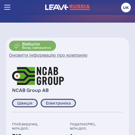
UK
Вийшли
Вихід завершено
Оновити інформацію про компанію
NCAB Group AB
Швеція
Електроніка
Глоб.виручка,
Податки(РФ),
млн.дол.
млн.дол.