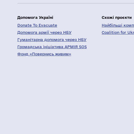
Допомога Україні
Схожі проєкти
Donate To Evacuate
Найбільші компа
Допомога армії через НБУ
Coalition for Uk
Гуманітарна допомога через НБУ
Громадська ініціатива АРМІЯ SOS
Фонд «Повернись живим»