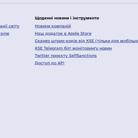
Щоденні новини і інструменти
нії світу
Новини компаній
raine
Наш додаток в Apple Store
Сканер штрих-кодів від KSE (тільки для мобільн
KSE Telegram бот моніторингу новин
Twitter проєкту SelfSanctions
Доступ до API