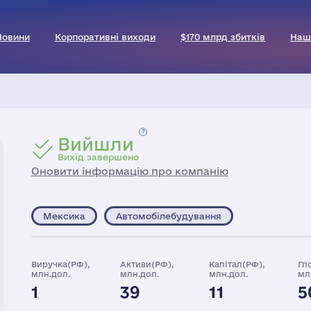
Новини
Корпоративні виходи
$170 млрд збитків
Наш
Вийшли
Вихід завершено
Оновити інформацію про компанію
Мексика
Автомобілебудування
Виручка(РФ),
Активи(РФ),
Капітал(РФ),
Гл
млн.дол.
млн.дол.
млн.дол.
мл
1
39
11
5