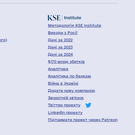
Методологія KSE Institute
Виходи з Росії
ого)
Дані за 2022
Дані за 2023
Дані за 2024
$170 млрд збитків
Аналітика
Аналітика по банкам
Війна в Україні
Додати нову компанію
Зворотній зв'язок
Твіттер проєкту
LinkedIn проєкту
Підтримати проект через Patreon