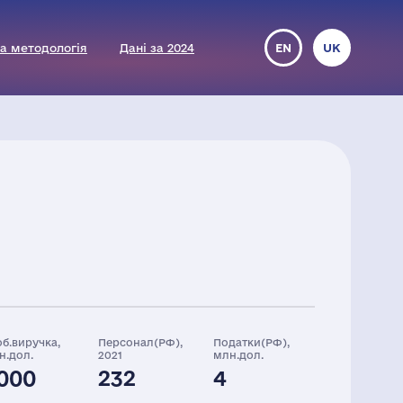
а методологія
Дані за 2024
EN
UK
об.виручка,
Персонал(РФ),
Податки(РФ),
н.дол.
2021
млн.дол.
000
232
4