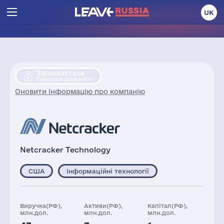
UK
Залишається
Скорочує діяльність
Оновити інформацію про компанію
Netcracker Technology
США
Інформаційні технології
Виручка(РФ),
Активи(РФ),
Капітал(РФ),
млн.дол.
млн.дол.
млн.дол.