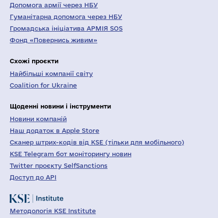
Допомога армії через НБУ
Гуманітарна допомога через НБУ
Громадська ініціатива АРМІЯ SOS
Фонд «Повернись живим»
Схожі проєкти
Найбільші компанії світу
Coalition for Ukraine
Щоденні новини і інструменти
Новини компаній
Наш додаток в Apple Store
Сканер штрих-кодів від KSE (тільки для мобільного)
KSE Telegram бот моніторингу новин
Twitter проєкту SelfSanctions
Доступ до API
Методологія KSE Institute