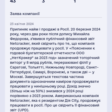
43
3
1
Персонал(РФ),
Податки(РФ),
2021
млн.дол.
Заява компанії
3857
9
23 квітня 2024
Припиняє найм і продажі в Росії. 20 березня 2024
року, через два роки після допису Михайла
Федорова, з’явився публічний фінансовий звіт
Netcracker, який свідчить про те, що компанія
продовжує працювати у росії. У «Пояснении к
годовой бухгалтерской отчетности ООО
„НетКрэкер“ за 2023 год» зазначений тогорічний
виторг у 8 млрд рублів, перераховані філії у
Саратові, Тольятті, Нижньому Новгороді, Санкт-
Петербурзі, Самарі, Воронежі, а також дві — у
Москві. Завершується текстова частина
документа однозначним наміром продовжувати
працювати у нинішньому році. Дохід значно
(більш ніж на 50%) знизився у 2024 році
порівняно з 2023 роком. Американська компанія
Netcracker, яка є резидентом Дія City, продовжує
працювати в росії. Про це свідчить її фінансовий
звіт (UPD).