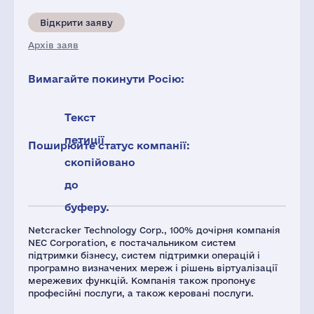
Відкрити заяву
Архів заяв
Вимагайте покинути Росію:
Текст
петиції
Поширюйте статус компанії:
скопійовано
до
буферу.
Netcracker Technology Corp., 100% дочірня компанія
NEC Corporation, є постачальником систем
підтримки бізнесу, систем підтримки операцій і
програмно визначених мереж і рішень віртуалізації
мережевих функцій. Компанія також пропонує
професійні послуги, а також керовані послуги.