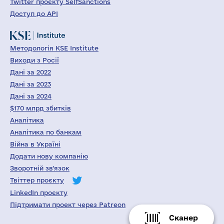
Twitter проєкту SelfSanctions
Доступ до API
Методологія KSE Institute
Виходи з Росії
Дані за 2022
Дані за 2023
Дані за 2024
$170 млрд збитків
Аналітика
Аналітика по банкам
Війна в Україні
Додати нову компанію
Зворотній зв'язок
Твіттер проєкту
LinkedIn проєкту
Підтримати проект через Patreon
Сканер