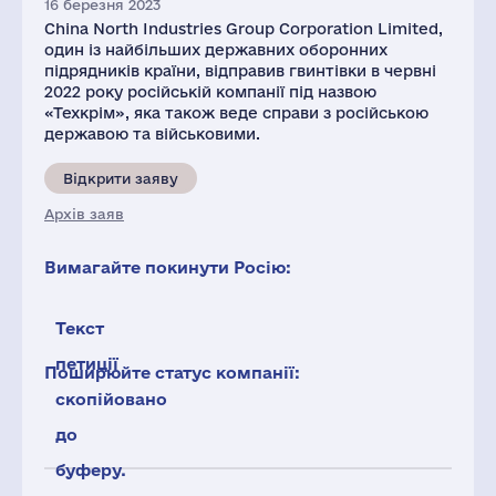
16 березня 2023
China North Industries Group Corporation Limited,
один із найбільших державних оборонних
підрядників країни, відправив гвинтівки в червні
2022 року російській компанії під назвою
«Техкрім», яка також веде справи з російською
державою та військовими.
Відкрити заяву
Архів заяв
Вимагайте покинути Росію:
Текст
петиції
Поширюйте статус компанії:
скопійовано
до
буферу.