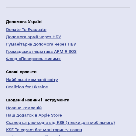
Допомога Україні
Donate To Evacuate
Допомога армії через НБУ
Гуманітарна допомога через НБУ
Громадська ініціатива АРМІЯ SOS
Фонд «Повернись живим»
Схожі проєкти
Найбільші компанії світу
Coalition for Ukraine
Щоденні новини і інструменти
Новини компаній
Наш додаток в Apple Store
Сканер штрих-кодів від KSE (тільки для мобільного)
KSE Telegram бот моніторингу новин