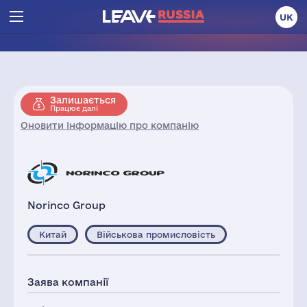
UK
Залишається
Працює далі
Оновити інформацію про компанію
Norinco Group
Китай
Військова промисловість
Заява компанії