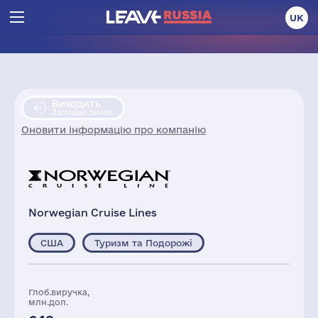
UK
Виходить
Залишає ринок
Оновити інформацію про компанію
Norwegian Cruise Lines
США
Туризм та Подорожі
Глоб.виручка,
млн.дол.