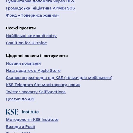
Гуманітарна допомога через НБУ
Громадська ініціатива АРМІЯ SOS
Фонд «Повернись живим»
Схожі проєкти
Найбільші компанії світу
Coalition for Ukraine
Щоденні новини і інструменти
Новини компаній
Наш додаток в Apple Store
Сканер штрих-кодів від KSE (тільки для мобільного)
KSE Telegram бот моніторингу новин
Twitter проєкту SelfSanctions
Доступ до API
Методологія KSE Institute
Виходи з Росії