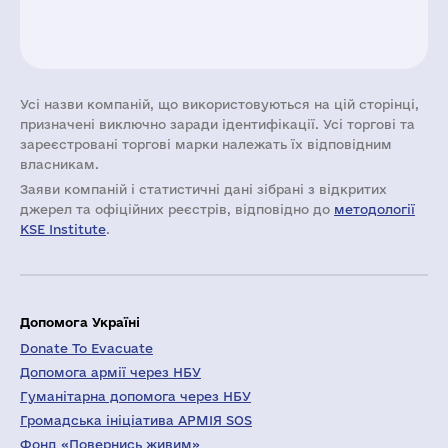
Усі назви компаній, що використовуються на цій сторінці,
призначені виключно заради ідентифікації. Усі торгові та
зареєстровані торгові марки належать їх відповідним
власникам.
Заяви компаній i статистичні дані зібрані з відкритих
джерел та офіційних реєстрів, відповідно до
методології
KSE Institute
.
Допомога Україні
Donate To Evacuate
Допомога армії через НБУ
Гуманітарна допомога через НБУ
Громадська ініціатива АРМІЯ SOS
Фонд «Повернись живим»