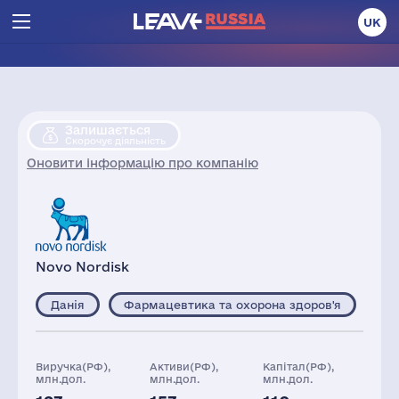
UK
Залишається
Скорочує діяльність
Оновити інформацію про компанію
Novo Nordisk
Данія
Фармацевтика та охорона здоров'я
Виручка(РФ),
Активи(РФ),
Капітал(РФ),
млн.дол.
млн.дол.
млн.дол.