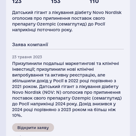
123
153
110
Глоб.виручка,
Персонал(РФ),
Податки(РФ),
млн.дол.
2021
млн.дол.
Датський гігант з лікування діабету Novo Nordisk
33709
635
16
оголосив про припинення поставок свого
препарату Ozempic (семаглутид) до Росії
наприкінці поточного року.
Заява компанії
23 травня 2023
Призупинили подальші маркетингові та клінічні
інвестиції; призупинили нові клінічні
випробування та активну реєстрацію, але
збільшили дохід у Росії в 2022 році порівняно з
2021 роком. Датський гігант з лікування діабету
Novo Nordisk (NOV: N) оголосив про припинення
поставок свого препарату Ozempic (семаглутид)
до Росії наприкінці 2024 року. Дохід знизився у
2024 році порівняно з 2023 роком на більш ніж
10%.
Відкрити заяву