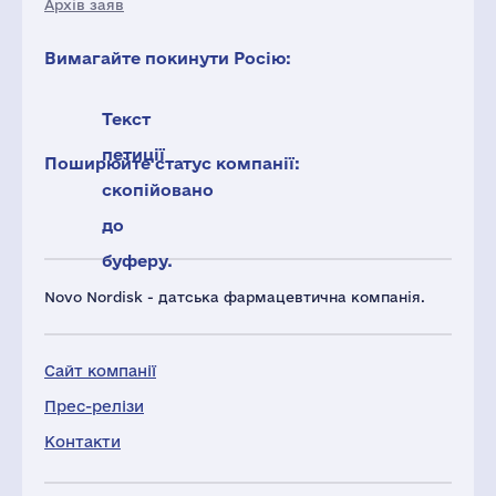
Архів заяв
Вимагайте покинути Росію:
Текст
петиції
Поширюйте статус компанії:
скопійовано
до
буферу.
Novo Nordisk - датська фармацевтична компанія.
Сайт компанії
Прес-релізи
Контакти