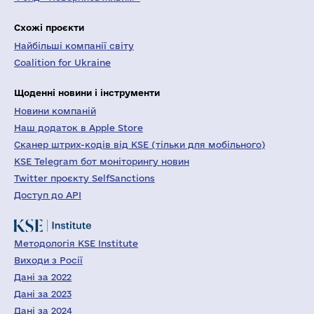
Схожі проєкти
Найбільші компанії світу
Coalition for Ukraine
Щоденні новини і інструменти
Новини компаній
Наш додаток в Apple Store
Сканер штрих-кодів від KSE (тільки для мобільного)
KSE Telegram бот моніторингу новин
Twitter проєкту SelfSanctions
Доступ до API
Методологія KSE Institute
Виходи з Росії
Дані за 2022
Дані за 2023
Дані за 2024