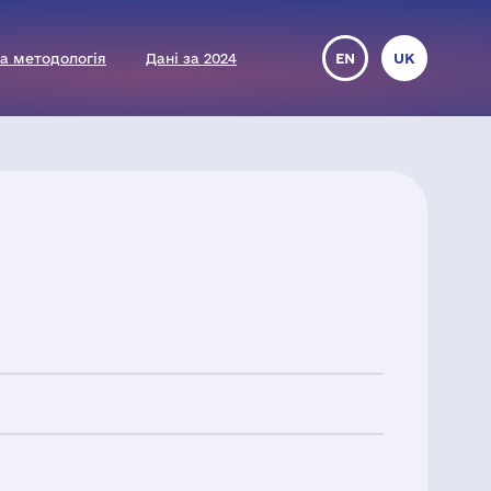
а методологія
Дані за 2024
EN
UK