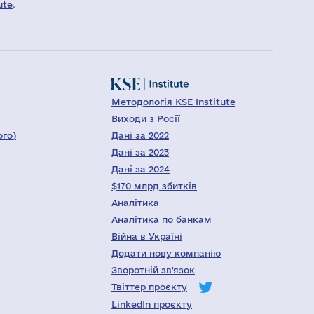
ute
.
Методологія KSE Institute
Виходи з Росії
ого)
Дані за 2022
Дані за 2023
Дані за 2024
$170 млрд збитків
Аналітика
Аналітика по банкам
Війна в Україні
Додати нову компанію
Зворотній зв'язок
Твіттер проєкту
LinkedIn проєкту