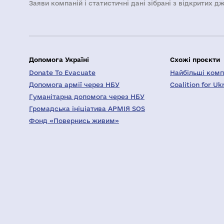
Заяви компаній i статистичні дані зібрані з відкритих д
Допомога Україні
Схожі проєкти
Donate To Evacuate
Найбільші компа
Допомога армії через НБУ
Coalition for Uk
Гуманітарна допомога через НБУ
Громадська ініціатива АРМІЯ SOS
Фонд «Повернись живим»