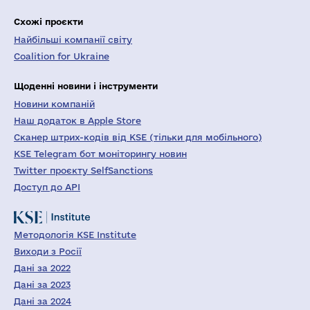
Схожі проєкти
Найбільші компанії світу
Coalition for Ukraine
Щоденні новини і інструменти
Новини компаній
Наш додаток в Apple Store
Сканер штрих-кодів від KSE (тільки для мобільного)
KSE Telegram бот моніторингу новин
Twitter проєкту SelfSanctions
Доступ до API
Методологія KSE Institute
Виходи з Росії
Дані за 2022
Дані за 2023
Дані за 2024