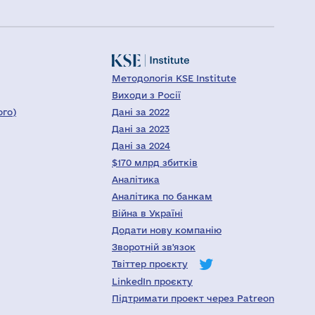
Методологія KSE Institute
Виходи з Росії
ого)
Дані за 2022
Дані за 2023
Дані за 2024
$170 млрд збитків
Аналітика
Аналітика по банкам
Війна в Україні
Додати нову компанію
Зворотній зв'язок
Твіттер проєкту
LinkedIn проєкту
Підтримати проект через Patreon