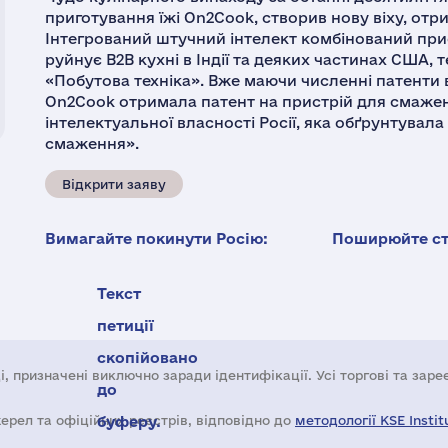
приготування їжі On2Cook, створив нову віху, от
Інтегрований штучний інтелект комбінований прис
руйнує B2B кухні в Індії та деяких частинах США, т
«Побутова техніка». Вже маючи численні патенти в
On2Cook отримала патент на пристрій для смаж
інтелектуальної власності Росії, яка обґрунтувал
смаження».
Відкрити заяву
Вимагайте покинути Росію:
Поширюйте ста
Текст
петиції
скопійовано
і, призначені виключно заради ідентифікації. Усі торгові та зар
до
жерел та офіційних реєстрів, відповідно до
буферу.
методології KSE Instit