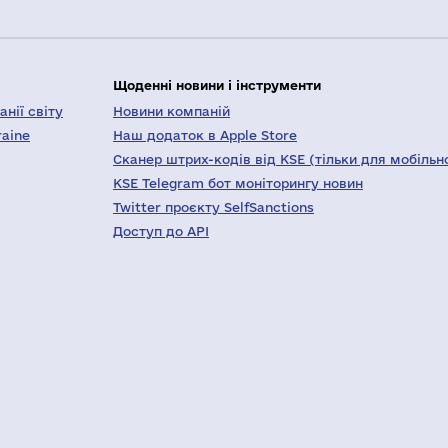
Щоденні новини і інструменти
нії світу
Новини компаній
raine
Наш додаток в Apple Store
Сканер штрих-кодів від KSE (тільки для мобільн
KSE Telegram бот моніторингу новин
Twitter проєкту SelfSanctions
Доступ до API