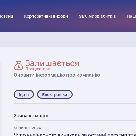
Новини
Корпоративні виходи
$170 млрд збитків
Наш
Залишається
Працює далі
Оновити інформацію про компанію
Індія
Електроніка
Заява компанії
31 липня 2024
Чудо кулінарного винаходу за останні десятиліття