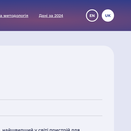
а методологія
Дані за 2024
EN
UK
, найшвидший у світі пристрій для