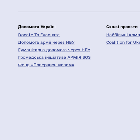
Допомога Україні
Схожі проєкти
Donate To Evacuate
Найбільші компа
Допомога армії через НБУ
Coalition for Uk
Гуманітарна допомога через НБУ
Громадська ініціатива АРМІЯ SOS
Фонд «Повернись живим»