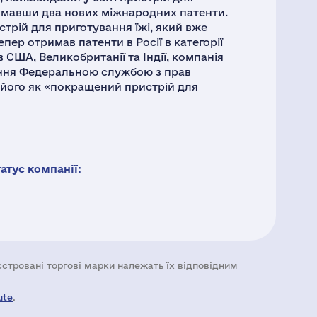
римавши два нових міжнародних патенти.
трій для приготування їжі, який вже
епер отримав патенти в Росії в категорії
 США, Великобританії та Індії, компанія
ення Федеральною службою з прав
а його як «покращений пристрій для
тус компанії:
еєстровані торгові марки належать їх відповідним
ute
.