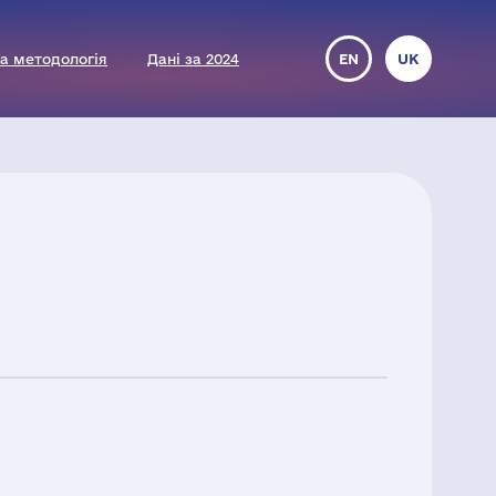
а методологія
Дані за 2024
EN
UK