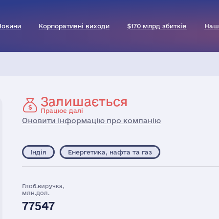
Новини
Корпоративні виходи
$170 млрд збитків
Наш
Залишається
Працює далі
Оновити інформацію про компанію
Індія
Енергетика, нафта та газ
Глоб.виручка,
млн.дол.
77547