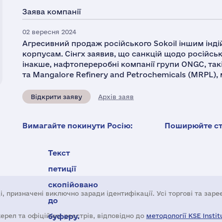
Заява компанії
02 вересня 2024
Агресивний продаж російського Sokoil іншим інд
корпусам. Сінгх заявив, що санкцій щодо російськ
інакше, нафтопереробні компанії групи ONGC, такі
та Mangalore Refinery and Petrochemicals (MRPL), 
Відкрити заяву
Архів заяв
Вимагайте покинути Росію:
Поширюйте ста
Текст
петиції
скопійовано
і, призначені виключно заради ідентифікації. Усі торгові та зар
до
жерел та офіційних реєстрів, відповідно до
буферу.
методології KSE Instit