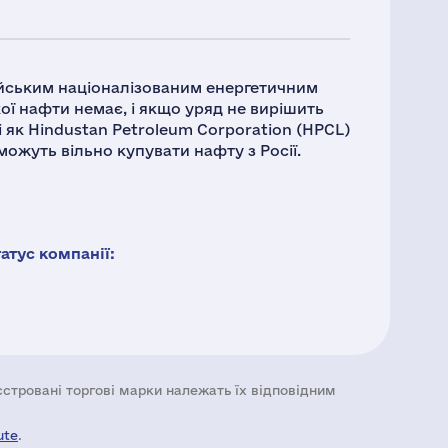
ійським націоналізованим енергетичним
ої нафти немає, і якщо уряд не вирішить
 як Hindustan Petroleum Corporation (HPCL)
можуть вільно купувати нафту з Росії.
тус компанії:
еєстровані торгові марки належать їх відповідним
ute
.