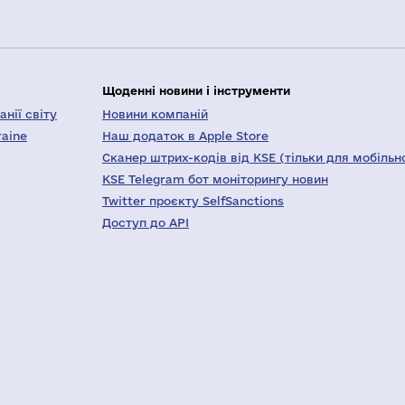
Щоденні новини і інструменти
нії світу
Новини компаній
raine
Наш додаток в Apple Store
Сканер штрих-кодів від KSE (тільки для мобільн
KSE Telegram бот моніторингу новин
Twitter проєкту SelfSanctions
Доступ до API