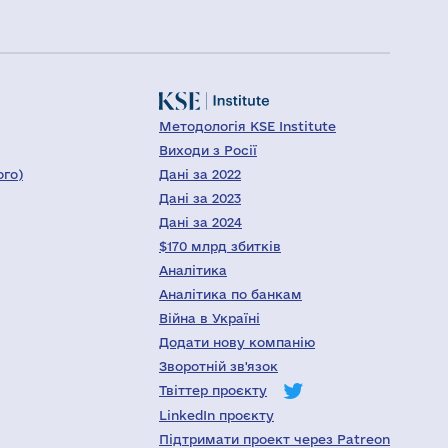
Методологія KSE Institute
Виходи з Росії
ого)
Дані за 2022
Дані за 2023
Дані за 2024
$170 млрд збитків
Аналітика
Аналітика по банкам
Війна в Україні
Додати нову компанію
Зворотній зв'язок
Твіттер проєкту
LinkedIn проєкту
Підтримати проект через Patreon