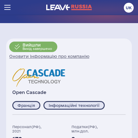
UK
Вийшли
Вихід завершено
Оновити інформацію про компанію
Open Cascade
Франція
Інформаційні технології
Персонал(РФ),
Податки(РФ),
2021
млн.дол.