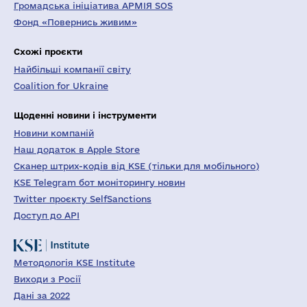
Громадська ініціатива АРМІЯ SOS
Фонд «Повернись живим»
Схожі проєкти
Найбільші компанії світу
Coalition for Ukraine
Щоденні новини і інструменти
Новини компаній
Наш додаток в Apple Store
Сканер штрих-кодів від KSE (тільки для мобільного)
KSE Telegram бот моніторингу новин
Twitter проєкту SelfSanctions
Доступ до API
Методологія KSE Institute
Виходи з Росії
Дані за 2022