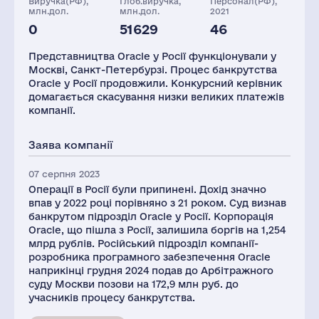
Виручка(РФ),
Глоб.виручка,
Персонал(РФ),
млн.дол.
млн.дол.
2021
0
51629
46
Активи(РФ),
Податки(РФ),
млн.дол.
млн.дол.
Представництва Oracle у Росії функціонували у
3
1
Москві, Санкт-Петербурзі. Процес банкрутства
Oracle у Росії продовжили. Конкурсний керівник
домагається скасування низки великих платежів
компанії.
Заява компанії
07 серпня 2023
Операції в Росії були припинені. Дохід значно
впав у 2022 році порівняно з 21 роком. Суд визнав
банкрутом підрозділ Oracle у Росії. Корпорація
Oracle, що пішла з Росії, залишила боргів на 1,254
млрд рублів. Російський підрозділ компанії-
розробника програмного забезпечення Oracle
наприкінці грудня 2024 подав до Арбітражного
суду Москви позови на 172,9 млн руб. до
учасників процесу банкрутства.