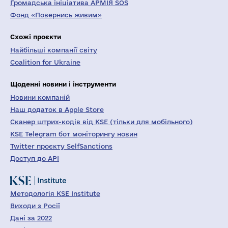
Громадська ініціатива АРМІЯ SOS
Фонд «Повернись живим»
Схожі проєкти
Найбільші компанії світу
Coalition for Ukraine
Щоденні новини і інструменти
Новини компаній
Наш додаток в Apple Store
Сканер штрих-кодів від KSE (тільки для мобільного)
KSE Telegram бот моніторингу новин
Twitter проєкту SelfSanctions
Доступ до API
Методологія KSE Institute
Виходи з Росії
Дані за 2022