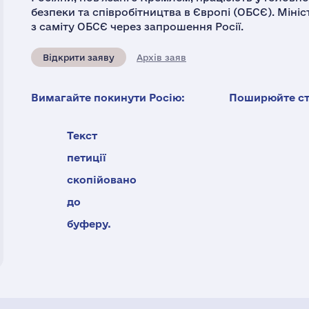
безпеки та співробітництва в Європі (ОБСЄ). Міні
з саміту ОБСЄ через запрошення Росії.
Відкрити заяву
Архів заяв
Вимагайте покинути Росію:
Поширюйте ста
Текст
петиції
скопійовано
до
буферу.