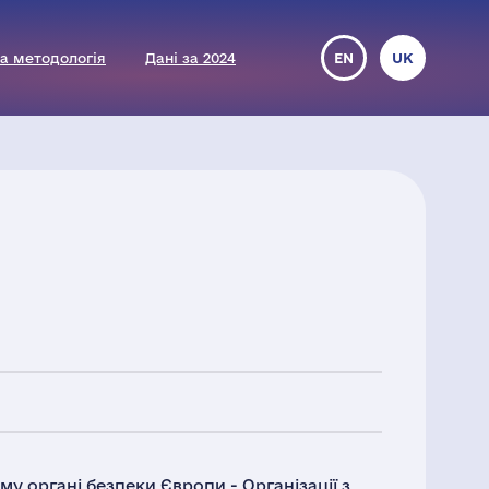
а методологія
Дані за 2024
EN
UK
му органі безпеки Європи - Організації з