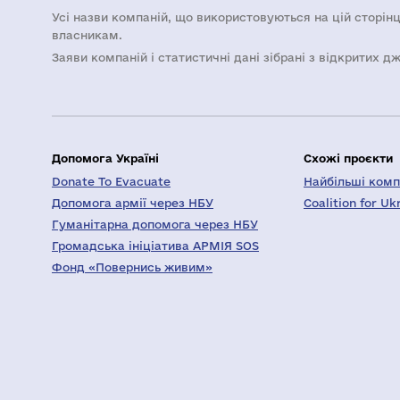
Усі назви компаній, що використовуються на цій сторінц
власникам.
Заяви компаній i статистичні дані зібрані з відкритих д
Допомога Україні
Схожі проєкти
Donate To Evacuate
Найбільші компа
Допомога армії через НБУ
Coalition for Uk
Гуманітарна допомога через НБУ
Громадська ініціатива АРМІЯ SOS
Фонд «Повернись живим»