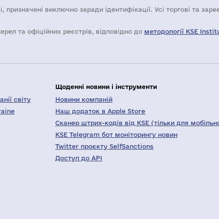
і, призначені виключно заради ідентифікації. Усі торгові та зар
жерел та офіційних реєстрів, відповідно до
методології KSE Instit
Щоденні новини і інструменти
нії світу
Новини компаній
raine
Наш додаток в Apple Store
Сканер штрих-кодів від KSE (тільки для мобільн
KSE Telegram бот моніторингу новин
Twitter проєкту SelfSanctions
Доступ до API