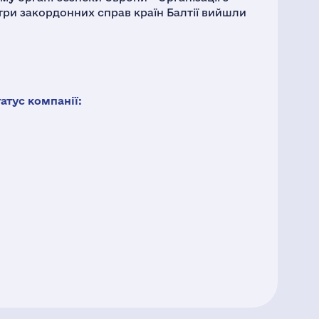
стри закордонних справ країн Балтії вийшли
тус компанії: