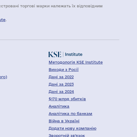
еєстровані торгові марки належать їх відповідним
ute
.
Методологія KSE Institute
Виходи з Росії
ого)
Дані за 2022
Дані за 2023
Дані за 2024
$170 млрд збитків
Аналітика
Аналітика по банкам
Війна в Україні
Додати нову компанію
Зворотній зв'язок