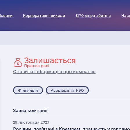
Новини
Корпоративні виходи
$170 млрд збитків
Наш
Залишається
Працює далі
Оновити інформацію про компанію
Фінляндія
Асоціації та НУО
Заява компанії
29 листопада 2023
Росіяни, пов’язані з Кремлем, працюють у головно