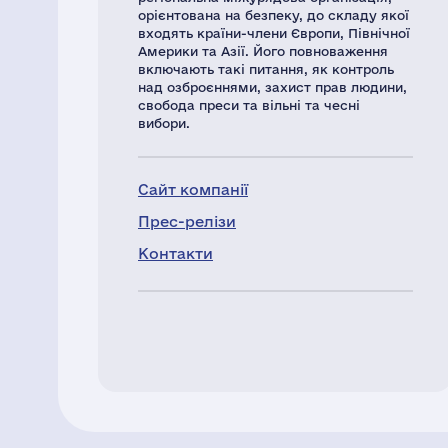
орієнтована на безпеку, до складу якої
входять країни-члени Європи, Північної
Америки та Азії. Його повноваження
включають такі питання, як контроль
над озброєннями, захист прав людини,
свобода преси та вільні та чесні
вибори.
Сайт компанії
Прес-релізи
Контакти