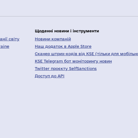
Щоденні новини і інструменти
нії світу
Новини компаній
raine
Наш додаток в Apple Store
Сканер штрих-кодів від KSE (тільки для мобільн
KSE Telegram бот моніторингу новин
Twitter проєкту SelfSanctions
Доступ до API