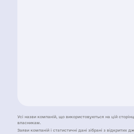
Усі назви компаній, що використовуються на цій сторінц
власникам.
Заяви компаній i статистичні дані зібрані з відкритих д