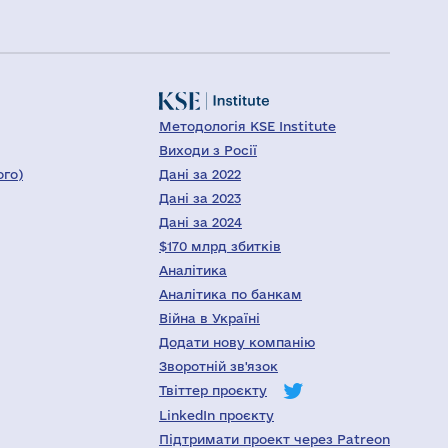
Методологія KSE Institute
Виходи з Росії
ого)
Дані за 2022
Дані за 2023
Дані за 2024
$170 млрд збитків
Аналітика
Аналітика по банкам
Війна в Україні
Додати нову компанію
Зворотній зв'язок
Твіттер проєкту
LinkedIn проєкту
Підтримати проект через Patreon