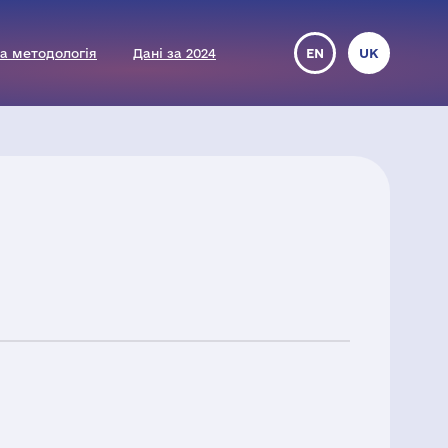
а методологія
Дані за 2024
EN
UK