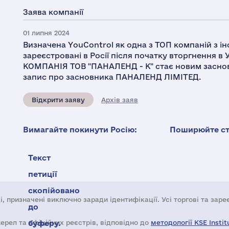
Заява компанії
01 липня 2024
Визначена YouControl як одна з ТОП компаній з і
зареєстровані в Росії після початку вторгнення в
КОМПАНІЯ ТОВ "ПАНАЛЕНД - К" стає новим заснов
запис про засновника ПАНАЛЕНД ЛІМІТЕД.
Відкрити заяву
Архів заяв
Вимагайте покинути Росію:
Поширюйте ста
Текст
петиції
скопійовано
і, призначені виключно заради ідентифікації. Усі торгові та зар
до
жерел та офіційних реєстрів, відповідно до
буферу.
методології KSE Instit