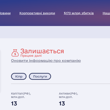
Новини
Корпоративні виходи
$170 млрд збитків
Наш
Залишається
Працює далі
Оновити інформацію про компанію
Кіпр
Послуги
Капітал(РФ),
Активи(РФ),
млн.дол.
млн.дол.
13
13