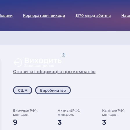
Новини
Корпоративні виходи
$170 млрд збитків
Наш
Виходить
Залишає ринок
Оновити інформацію про компанію
США
Виробництво
Виручка(РФ),
Активи(РФ),
Капітал(РФ),
млн.дол.
млн.дол.
млн.дол.
9
3
3