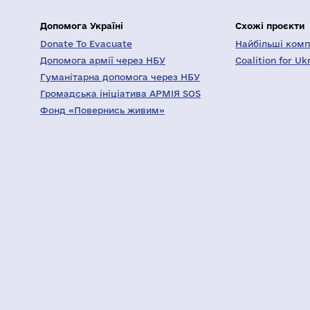
Допомога Україні
Схожі проєкти
Donate To Evacuate
Найбільші компа
Допомога армії через НБУ
Coalition for Uk
Гуманітарна допомога через НБУ
Громадська ініціатива АРМІЯ SOS
Фонд «Повернись живим»