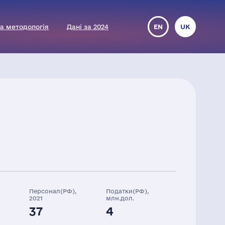
а методологія
Дані за 2024
EN
UK
Персонал(РФ),
Податки(РФ),
2021
млн.дол.
37
4