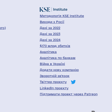
Методологія KSE Institute
Виходи з Росії
ого)
Дані за 2022
Дані за 2023
Дані за 2024
$170 млрд збитків
Аналітика
Аналітика по банкам
Війна в Україні
Додати нову компанію
Зворотній зв'язок
Твіттер проєкту
LinkedIn проєкту
Підтримати проект через Patreon