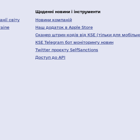
Щоденні новини і інструменти
нії світу
Новини компаній
raine
Наш додаток в Apple Store
Сканер штрих-кодів від KSE (тільки для мобільн
KSE Telegram бот моніторингу новин
Twitter проєкту SelfSanctions
Доступ до API