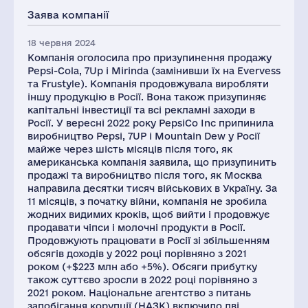
Заява компанії
18 червня 2024
Компанія оголосила про призупинення продажу
Pepsi-Cola, 7Up і Mirinda (замінивши їх на Evervess
та Frustyle). Компанія продовжувала виробляти
іншу продукцію в Росії. Вона також призупиняє
капітальні інвестиції та всі рекламні заходи в
Росії. У вересні 2022 року PepsiCo Inc припинила
виробництво Pepsi, 7UP і Mountain Dew у Росії
майже через шість місяців після того, як
американська компанія заявила, що призупинить
продажі та виробництво після того, як Москва
направила десятки тисяч військових в Україну. За
11 місяців, з початку війни, компанія не зробила
жодних видимих кроків, щоб вийти і продовжує
продавати чіпси і молочні продукти в Росії.
Продовжують працювати в Росії зі збільшенням
обсягів доходів у 2022 році порівняно з 2021
роком (+$223 млн або +5%). Обсяги прибутку
також суттєво зросли в 2022 році порівняно з
2021 роком. Національне агентство з питань
запобігання корупції (НАЗК) включило дві