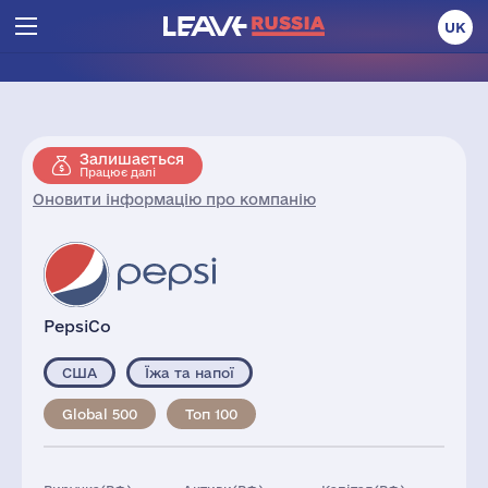
UK
Залишається
Працює далі
Оновити інформацію про компанію
PepsiCo
США
Їжа та напої
Global 500
Топ 100