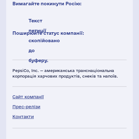
Вимагайте покинути Росію:
Текст
петиції
Поширюйте статус компанії:
скопійовано
до
буферу.
PepsiCo, Inc. — американська транснаціональна
корпорація харчових продуктів, снеків та напоїв.
Сайт компанії
Прес-релізи
Контакти