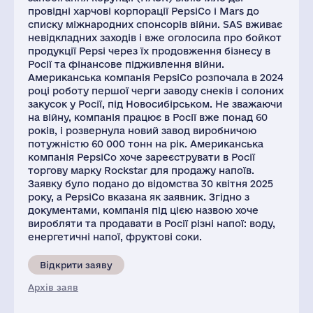
провідні харчові корпорації PepsiCo і Mars до
списку міжнародних спонсорів війни. SAS вживає
невідкладних заходів і вже оголосила про бойкот
продукції Pepsi через їх продовження бізнесу в
Росії та фінансове підживлення війни.
Американська компанія PepsiCo розпочала в 2024
році роботу першої черги заводу снеків і солоних
закусок у Росії, під Новосибірськом. Не зважаючи
на війну, компанія працює в Росії вже понад 60
років, і розвернула новий завод виробничою
потужністю 60 000 тонн на рік. Американська
компанія PepsiCo хоче зареєструвати в Росії
торгову марку Rockstar для продажу напоїв.
Заявку було подано до відомства 30 квітня 2025
року, а PepsiCo вказана як заявник. Згідно з
документами, компанія під цією назвою хоче
виробляти та продавати в Росії різні напої: воду,
енергетичні напої, фруктові соки.
Відкрити заяву
Архів заяв