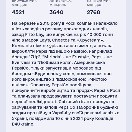
Виручка(РФ),
Активи(РФ),
Капітал(РФ),
млн.дол.
млн.дол.
млн.дол.
4521
3640
2768
Глоб.виручка,
Заводів
Персонал(РФ),
млн.дол.
2021
На березень 2010 року в Росії компанії належало
91471
19
60007
шість заводів з розливу прохолодних напоїв,
завод Frito Lay, що випускає на рік 40 000 тонн
Податки(РФ),
млн.дол.
чіпсів марок Lay's, Cheetos та «Xpycteam».
Компанія ніяк не урізала асортимент, а почала
810
виробляти Pepsi під іншою назвою, наприклад
бренди "7Up", "Mirinda" - це Frustyle, Pepsi - це
Evervess та "Любимая кола". Американська
PepsiCo, тільки запустивши морозиво під
брендом «Будиночок у селі», домовилася про
його виробництво з підмосковною «Чистою
лінією». Спочатку PepsiCo пообіцяла
призупинити виробництво та продаж Pepsi в Росії
та планувала продовжувати постачати продукти
першої необхідності. Світовий гігант продуктів
харчування та напоїв PepsiCo заборонив будь-які
згадки про війну в Україні у своїй рекламі навіть в
Україні, повідомила 10 січня 2024 року Коаліція
B4Ukraine.