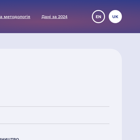
а методологія
Дані за 2024
EN
UK
вництво.