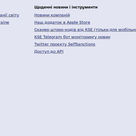
Щоденні новини і інструменти
нії світу
Новини компаній
raine
Наш додаток в Apple Store
Сканер штрих-кодів від KSE (тільки для мобільн
KSE Telegram бот моніторингу новин
Twitter проєкту SelfSanctions
Доступ до API