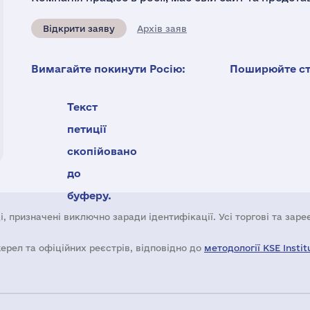
Відкрити заяву
Архів заяв
Вимагайте покинути Росію:
Поширюйте ста
Текст
петиції
скопійовано
до
буферу.
і, призначені виключно заради ідентифікації. Усі торгові та зар
жерел та офіційних реєстрів, відповідно до
методології KSE Instit