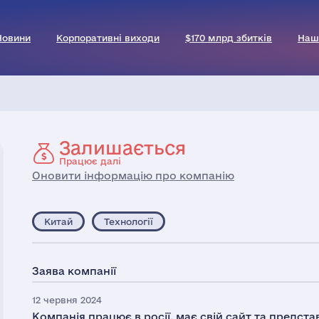
Новини
Корпоративні виходи
$170 млрд збитків
Наш
Залишається
Працює далі
Оновити інформацію про компанію
Китай
Технології
Заява компанії
12 червня 2024
Компанія працює в росії, має свій сайт та предста