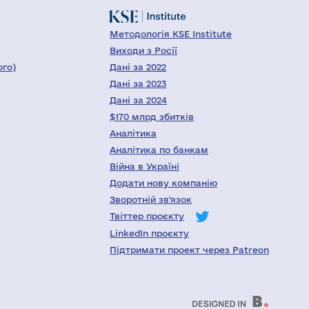
Методологія KSE Institute
Виходи з Росії
ого)
Дані за 2022
Дані за 2023
Дані за 2024
$170 млрд збитків
Аналітика
Аналітика по банкам
Війна в Україні
Додати нову компанію
Зворотній зв'язок
Твіттер проєкту
LinkedIn проєкту
Підтримати проект через Patreon