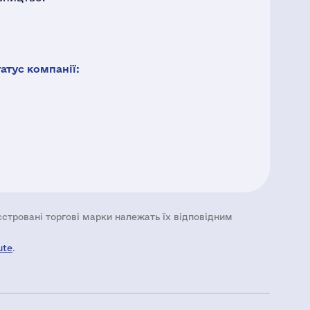
тус компанії:
еєстровані торгові марки належать їх відповідним
ute
.