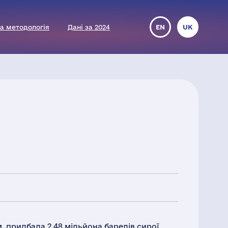
а методологія
Дані за 2024
EN
UK
 придбала 2,48 мільйона барелів сирої