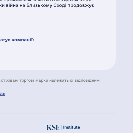
льки війна на Близькому Сході продовжує
тус компанії:
еєстровані торгові марки належать їх відповідним
ute
.