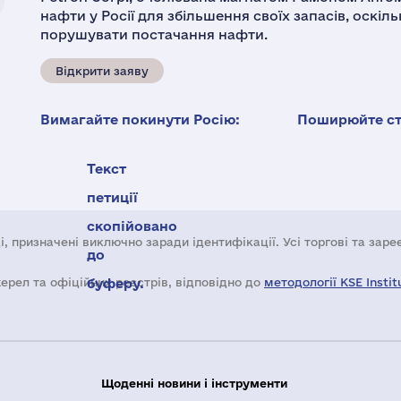
нафти у Росії для збільшення своїх запасів, оскі
порушувати постачання нафти.
Відкрити заяву
Вимагайте покинути Росію:
Поширюйте ста
Текст
петиції
скопійовано
і, призначені виключно заради ідентифікації. Усі торгові та зар
до
жерел та офіційних реєстрів, відповідно до
буферу.
методології KSE Instit
Щоденні новини і інструменти