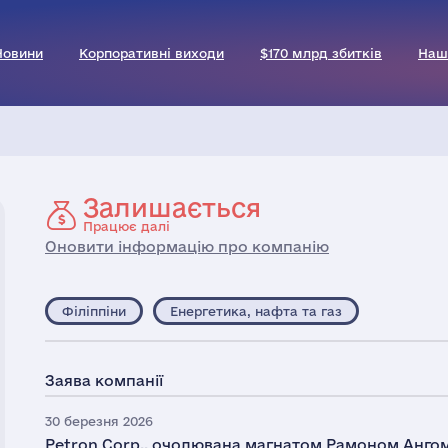
Новини
Корпоративні виходи
$170 млрд збитків
Наш
Залишається
Працює далі
Оновити інформацію про компанію
Філіппіни
Енергетика, нафта та газ
Заява компанії
30 березня 2026
Petron Corp., очолювана магнатом Рамоном Ангом,