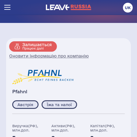
UK
Залишається
Працює далі
Оновити інформацію про компанію
Pfahnl
Австрія
Їжа та напої
Виручка(РФ),
Активи(РФ),
Капітал(РФ),
млн.дол.
млн.дол.
млн.дол.