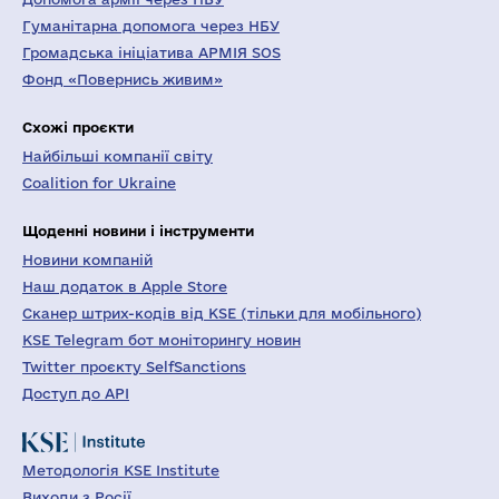
Гуманітарна допомога через НБУ
Громадська ініціатива АРМІЯ SOS
Фонд «Повернись живим»
Схожі проєкти
Найбільші компанії світу
Coalition for Ukraine
Щоденні новини і інструменти
Новини компаній
Наш додаток в Apple Store
Сканер штрих-кодів від KSE (тільки для мобільного)
KSE Telegram бот моніторингу новин
Twitter проєкту SelfSanctions
Доступ до API
Методологія KSE Institute
Виходи з Росії