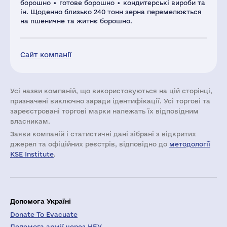
борошно • готове борошно • кондитерські вироби та
ін. Щоденно близько 240 тонн зерна перемелюється
на пшеничне та житнє борошно.
Сайт компанії
Усі назви компаній, що використовуються на цій сторінці,
призначені виключно заради ідентифікації. Усі торгові та
зареєстровані торгові марки належать їх відповідним
власникам.
Заяви компаній i статистичні дані зібрані з відкритих
джерел та офіційних реєстрів, відповідно до
методології
KSE Institute
.
Допомога Україні
Donate To Evacuate
Допомога армії через НБУ