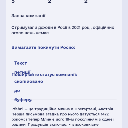
5
2
2
Персонал(РФ),
2021
Заява компанії
8
Отримували доходи в Росії в 2021 році, офіційних
оголошень немає
Вимагайте покинути Росію:
Текст
петиції
Поширюйте статус компанії:
скопійовано
до
буферу.
Pfahnl — це традиційна млина в Прегартені, Австрія.
Перша письмова згадка про нього датується 1472
роком; і тепер Млин є його 18-м поколінням з однієї
родини. Продукція включає: • високоякісне