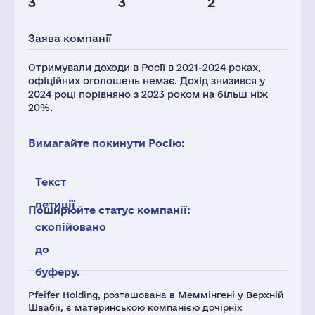
3
3
2
Персонал(РФ),
Податки(РФ),
2021
млн.дол.
Заява компанії
22
1
Отримували доходи в Росії в 2021-2024 роках,
офіційних оголошень немає. Дохід знизився у
2024 році порівняно з 2023 роком на більш ніж
20%.
Вимагайте покинути Росію:
Текст
петиції
Поширюйте статус компанії:
скопійовано
до
буферу.
Pfeifer Holding, розташована в Меммінгені у Верхній
Швабії, є материнською компанією дочірніх