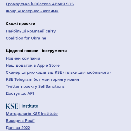
Громадська ініціатива АРМІЯ SOS
Фонд «Повернись живим»
Схожі проєкти
Найбільші компанії світу
Coalition for Ukraine
Щоденні новини і інструменти
Новини компаній
Наш додаток в Apple Store
Сканер штрих-кодів від KSE (тільки для мобільного)
KSE Telegram бот моніторингу новин
Twitter проєкту SelfSanctions
Доступ до API
Методологія KSE Institute
Виходи з Росії
Дані за 2022