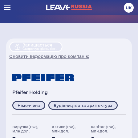
UK
Залишається
Скорочує діяльність
Оновити інформацію про компанію
Pfeifer Holding
Німеччина
Будівництво та архітектура
Виручка(РФ),
Активи(РФ),
Капітал(РФ),
млн.дол.
млн.дол.
млн.дол.