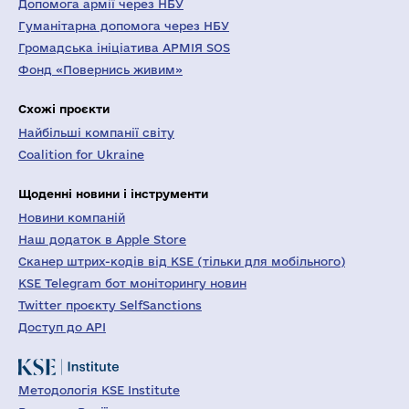
Допомога армії через НБУ
Гуманітарна допомога через НБУ
Громадська ініціатива АРМІЯ SOS
Фонд «Повернись живим»
Схожі проєкти
Найбільші компанії світу
Coalition for Ukraine
Щоденні новини і інструменти
Новини компаній
Наш додаток в Apple Store
Сканер штрих-кодів від KSE (тільки для мобільного)
KSE Telegram бот моніторингу новин
Twitter проєкту SelfSanctions
Доступ до API
Методологія KSE Institute