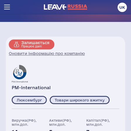
UK
Залишається
Працює далі
Оновити інформацію про компанію
PM-International
Люксембург
Товари широкого вжитку
Виручка(РФ),
Активи(РФ),
Капітал(РФ),
млн.дол.
млн.дол.
млн.дол.