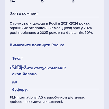
14
5
3
Персонал(РФ),
2021
Заява компанії
10
Отримували доходи в Росії в 2021-2024 роках,
офіційних оголошень немає. Дохід зріс у 2024
році порівняно з 2023 роком на більш ніж 50%.
Вимагайте покинути Росію:
Текст
петиції
Поширюйте статус компанії:
скопійовано
до
буферу.
PM-International AG є виробником дієтичних
добавок і косметики в Шенгені.