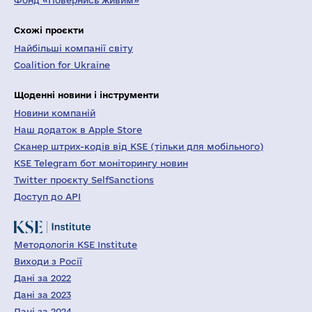
Фонд «Повернись живим»
Схожі проєкти
Найбільші компанії світу
Coalition for Ukraine
Щоденні новини і інструменти
Новини компаній
Наш додаток в Apple Store
Сканер штрих-кодів від KSE (тільки для мобільного)
KSE Telegram бот моніторингу новин
Twitter проєкту SelfSanctions
Доступ до API
Методологія KSE Institute
Виходи з Росії
Дані за 2022
Дані за 2023
Дані за 2024