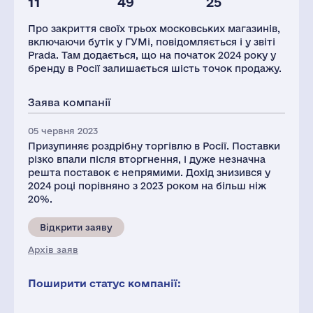
11
49
25
Глоб.виручка,
Магазинів
Персонал(РФ),
млн.дол.
2021
Про закриття своїх трьох московських магазинів,
4545
13
165
включаючи бутік у ГУМі, повідомляється і у звіті
Prada. Там додається, що на початок 2024 року у
Податки(РФ),
млн.дол.
бренду в Росії залишається шість точок продажу.
2
Заява компанії
05 червня 2023
Призупиняє роздрібну торгівлю в Росії. Поставки
різко впали після вторгнення, і дуже незначна
решта поставок є непрямими. Дохід знизився у
2024 році порівняно з 2023 роком на більш ніж
20%.
Відкрити заяву
Архів заяв
Поширити статус компанії: