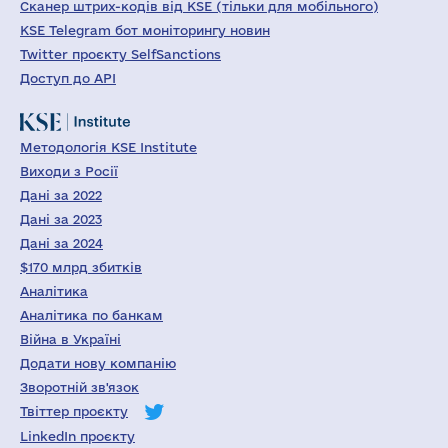
Сканер штрих-кодів від KSE (тільки для мобільного)
KSE Telegram бот моніторингу новин
Twitter проєкту SelfSanctions
Доступ до API
Методологія KSE Institute
Виходи з Росії
Дані за 2022
Дані за 2023
Дані за 2024
$170 млрд збитків
Аналітика
Аналітика по банкам
Війна в Україні
Додати нову компанію
Зворотній зв'язок
Твіттер проєкту
LinkedIn проєкту