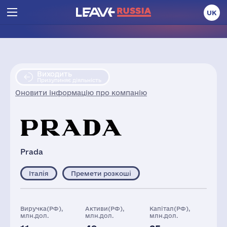
UK
Виходить
Призупиняє діяльність
Оновити інформацію про компанію
Prada
Італія
Премети розкоші
Виручка(РФ),
Активи(РФ),
Капітал(РФ),
млн.дол.
млн.дол.
млн.дол.