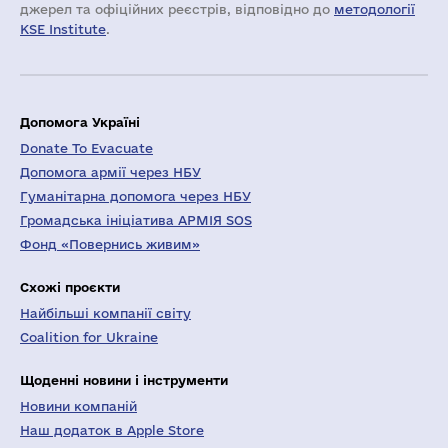
джерел та офіційних реєстрів, відповідно до
методології
KSE Institute
.
Допомога Україні
Donate To Evacuate
Допомога армії через НБУ
Гуманітарна допомога через НБУ
Громадська ініціатива АРМІЯ SOS
Фонд «Повернись живим»
Схожі проєкти
Найбільші компанії світу
Coalition for Ukraine
Щоденні новини і інструменти
Новини компаній
Наш додаток в Apple Store