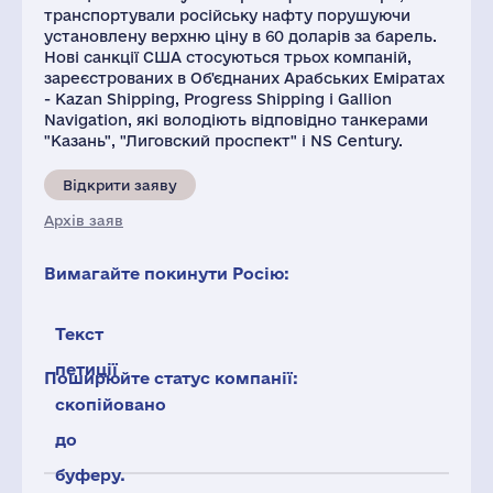
транспортували російську нафту порушуючи
установлену верхню ціну в 60 доларів за барель.
Нові санкції США стосуються трьох компаній,
зареєстрованих в Об'єднаних Арабських Еміратах
- Kazan Shipping, Progress Shipping і Gallion
Navigation, які володіють відповідно танкерами
"Казань", "Лиговский проспект" і NS Century.
Відкрити заяву
Архів заяв
Вимагайте покинути Росію:
Текст
петиції
Поширюйте статус компанії:
скопійовано
до
буферу.