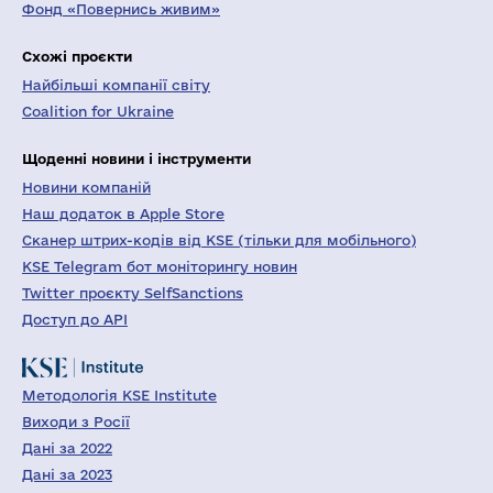
Фонд «Повернись живим»
Схожі проєкти
Найбільші компанії світу
Coalition for Ukraine
Щоденні новини і інструменти
Новини компаній
Наш додаток в Apple Store
Сканер штрих-кодів від KSE (тільки для мобільного)
KSE Telegram бот моніторингу новин
Twitter проєкту SelfSanctions
Доступ до API
Методологія KSE Institute
Виходи з Росії
Дані за 2022
Дані за 2023