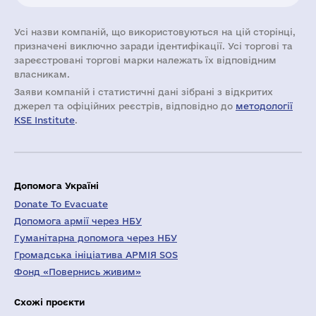
Усі назви компаній, що використовуються на цій сторінці,
призначені виключно заради ідентифікації. Усі торгові та
зареєстровані торгові марки належать їх відповідним
власникам.
Заяви компаній i статистичні дані зібрані з відкритих
джерел та офіційних реєстрів, відповідно до
методології
KSE Institute
.
Допомога Україні
Donate To Evacuate
Допомога армії через НБУ
Гуманітарна допомога через НБУ
Громадська ініціатива АРМІЯ SOS
Фонд «Повернись живим»
Схожі проєкти