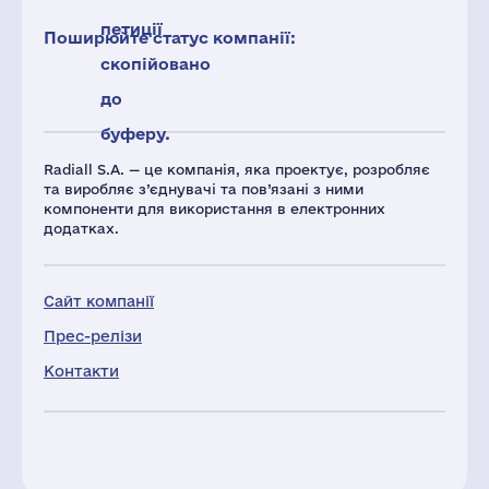
петиції
Поширюйте статус компанії:
скопійовано
до
буферу.
Radiall S.A. — це компанія, яка проектує, розробляє
та виробляє з’єднувачі та пов’язані з ними
компоненти для використання в електронних
додатках.
Сайт компанії
Прес-релізи
Контакти