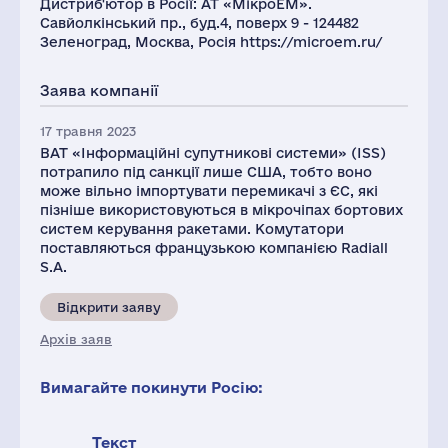
Дистриб'ютор в Росії: АТ «МікроЕМ».
Савйолкінський пр., буд.4, поверх 9 - 124482
Зеленоград, Москва, Росія https://microem.ru/
Заява компанії
17 травня 2023
ВАТ «Інформаційні супутникові системи» (ISS)
потрапило під санкції лише США, тобто воно
може вільно імпортувати перемикачі з ЄС, які
пізніше використовуються в мікрочіпах бортових
систем керування ракетами. Комутатори
поставляються французькою компанією Radiall
S.A.
Відкрити заяву
Архів заяв
Вимагайте покинути Росію:
Текст