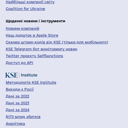
Найбільші компанії світу
Coalition for Ukraine
Щоденні новини і інструменти
Новини компаній
Наш додаток в Apple Store
Сканер штрих-кодів від KSE (тільки для мобільного)
KSE Telegram бот моніторингу новин
Twitter проєкту SelfSanctions
Доступ до API
Методологія KSE Institute
Виходи з Росії
Дані за 2022
Дані за 2023
Дані за 2024
$170 млрд збитків
Аналітика