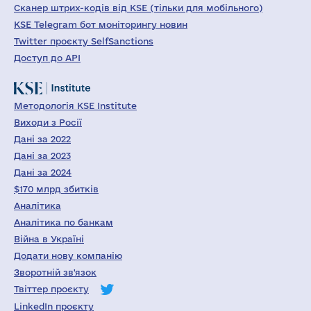
Сканер штрих-кодів від KSE (тільки для мобільного)
KSE Telegram бот моніторингу новин
Twitter проєкту SelfSanctions
Доступ до API
Методологія KSE Institute
Виходи з Росії
Дані за 2022
Дані за 2023
Дані за 2024
$170 млрд збитків
Аналітика
Аналітика по банкам
Війна в Україні
Додати нову компанію
Зворотній зв'язок
Твіттер проєкту
LinkedIn проєкту