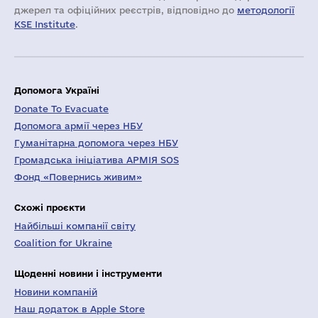
джерел та офіційних реєстрів, відповідно до
методології
KSE Institute
.
Допомога Україні
Donate To Evacuate
Допомога армії через НБУ
Гуманітарна допомога через НБУ
Громадська ініціатива АРМІЯ SOS
Фонд «Повернись живим»
Схожі проєкти
Найбільші компанії світу
Coalition for Ukraine
Щоденні новини і інструменти
Новини компаній
Наш додаток в Apple Store