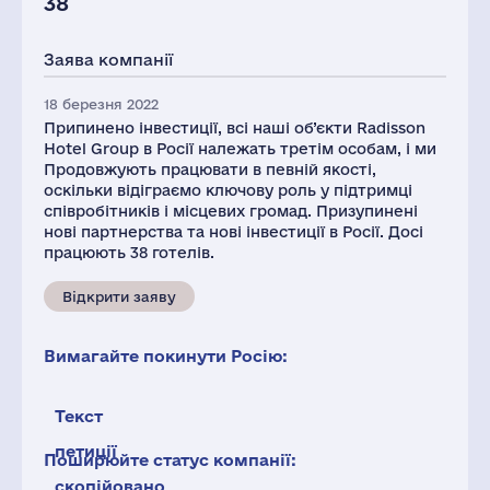
38
Заява компанії
18 березня 2022
Припинено інвестиції, всі наші об’єкти Radisson
Hotel Group в Росії належать третім особам, і ми
Продовжують працювати в певній якості,
оскільки відіграємо ключову роль у підтримці
співробітників і місцевих громад. Призупинені
нові партнерства та нові інвестиції в Росії. Досі
працюють 38 готелів.
Відкрити заяву
Вимагайте покинути Росію:
Текст
петиції
Поширюйте статус компанії:
скопійовано