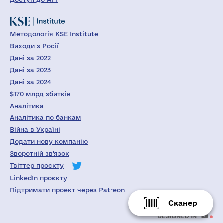
Методологія KSE Institute
Виходи з Росії
Дані за 2022
Дані за 2023
Дані за 2024
$170 млрд збитків
Аналітика
Аналітика по банкам
Війна в Україні
Додати нову компанію
Зворотній зв'язок
Твіттер проєкту
LinkedIn проєкту
Підтримати проект через Patreon
Сканер