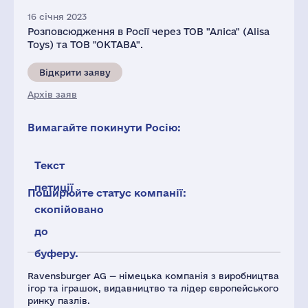
16 січня 2023
Розповсюдження в Росії через ТОВ "Аліса" (Alisa
Toys) та ТОВ "ОКТАВА".
Відкрити заяву
Архів заяв
Вимагайте покинути Росію:
Текст
петиції
Поширюйте статус компанії:
скопійовано
до
буферу.
Ravensburger AG — німецька компанія з виробництва
ігор та іграшок, видавництво та лідер європейського
ринку пазлів.