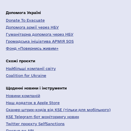
Допомога Україні
Donate To Evacuate
Допомога армії через НБУ
Гуманітарна допомога через НБУ
Громадська ініціатива АРМІЯ SOS
Фонд «Повернись живим»
Схожі проєкти
Найбільші компанії світу
Coalition for Ukraine
Щоденні новини і інструменти
Новини компаній
Наш додаток в Apple Store
Сканер штрих-кодів від KSE (тільки для мобільного)
KSE Telegram бот моніторингу новин
Twitter проєкту SelfSanctions
Доступ до API