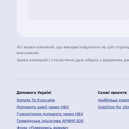
Усі назви компаній, що використовуються на цій сторінц
власникам.
Заяви компаній i статистичні дані зібрані з відкритих д
Допомога Україні
Схожі проєкти
Donate To Evacuate
Найбільші компа
Допомога армії через НБУ
Coalition for Uk
Гуманітарна допомога через НБУ
Громадська ініціатива АРМІЯ SOS
Фонд «Повернись живим»