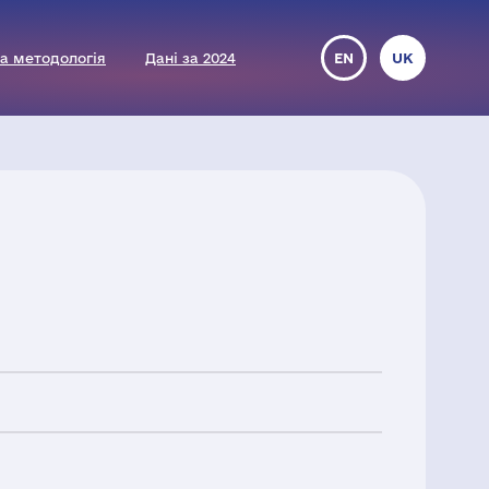
а методологія
Дані за 2024
EN
UK