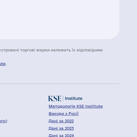
еєстровані торгові марки належать їх відповідним
ute
.
Методологія KSE Institute
Виходи з Росії
ого)
Дані за 2022
Дані за 2023
Дані за 2024