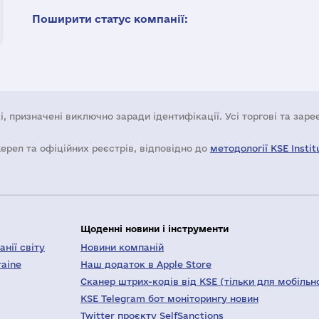
Поширити статус компанії:
і, призначені виключно заради ідентифікації. Усі торгові та зар
жерел та офіційних реєстрів, відповідно до
методології KSE Instit
Щоденні новини і інструменти
нії світу
Новини компаній
raine
Наш додаток в Apple Store
Сканер штрих-кодів від KSE (тільки для мобільн
KSE Telegram бот моніторингу новин
Twitter проєкту SelfSanctions