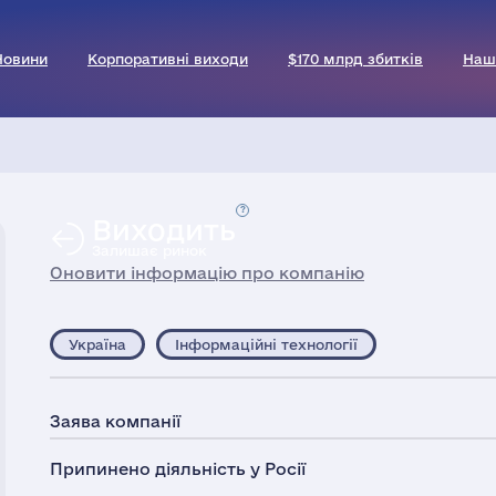
Новини
Корпоративні виходи
$170 млрд збитків
Наш
Виходить
Залишає ринок
Оновити інформацію про компанію
Україна
Інформаційні технології
Заява компанії
Припинено діяльність у Росії