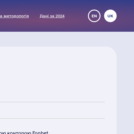
а методологія
Дані за 2024
EN
UK
ою конторою Fonbet