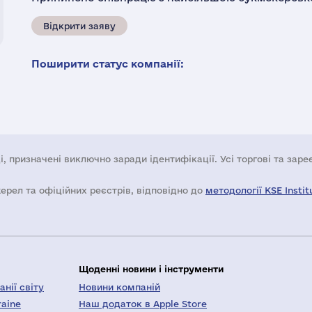
Відкрити заяву
Поширити статус компанії:
і, призначені виключно заради ідентифікації. Усі торгові та зар
жерел та офіційних реєстрів, відповідно до
методології KSE Instit
Щоденні новини і інструменти
нії світу
Новини компаній
raine
Наш додаток в Apple Store