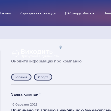
Новини
Корпоративні виходи
$170 млрд збитків
Наш
Виходить
Призупиняє діяльність
Оновити інформацію про компанію
Іспанія
Спорт
Заява компанії
16 березня 2022
Припинено співпрацю з найбільшою букмекерськ