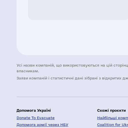
Усі назви компаній, що використовуються на цій сторінц
власникам.
Заяви компаній i статистичні дані зібрані з відкритих д
Допомога Україні
Схожі проєкти
Donate To Evacuate
Найбільші компа
Допомога армії через НБУ
Coalition for Uk