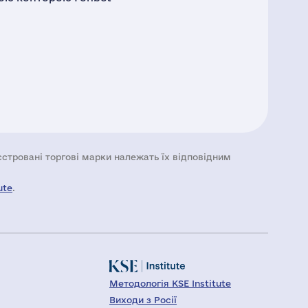
еєстровані торгові марки належать їх відповідним
ute
.
Методологія KSE Institute
Виходи з Росії