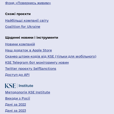
Фонд «Повернись живим»
Схожі проєкти
Найбільші компанії світу
Coalition for Ukraine
Щоденні новини і інструменти
Новини компаній
Наш додаток в Apple Store
Сканер штрих-кодів від KSE (тільки для мобільного)
KSE Telegram бот моніторингу новин
Twitter проєкту SelfSanctions
Доступ до API
Методологія KSE Institute
Виходи з Росії
Дані за 2022
Дані за 2023