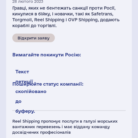
28 лютого 2023
Гравці, яких не бентежать санкції проти Росії,
кинулися в бійку, і новачки, такі як Safetrans,
Torgmoll, Reel Shipping і OVP Shipping, додають
кораблі до торгівлі.
Відкрити заяву
Вимагайте покинути Росію:
Текст
петиції
Поширюйте статус компанії:
скопійовано
до
буферу.
Reel Shipping пропонує послуги в галузі морських
вантажних перевезень і має віддану команду
досвідчених професіоналів