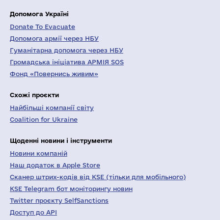
Допомога Україні
Donate To Evacuate
Допомога армії через НБУ
Гуманітарна допомога через НБУ
Громадська ініціатива АРМІЯ SOS
Фонд «Повернись живим»
Схожі проєкти
Найбільші компанії світу
Coalition for Ukraine
Щоденні новини і інструменти
Новини компаній
Наш додаток в Apple Store
Сканер штрих-кодів від KSE (тільки для мобільного)
KSE Telegram бот моніторингу новин
Twitter проєкту SelfSanctions
Доступ до API