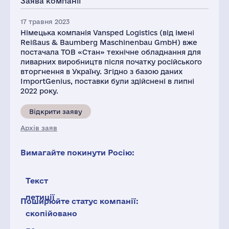
Заява компанії
17 травня 2023
Німецька компанія Vansped Logistics (від імені
Reißaus & Baumberg Maschinenbau GmbH) вже
постачала ТОВ «Стан» технічне обладнання для
ливарних виробництв після початку російського
вторгнення в Україну. Згідно з базою даних
ImportGenius, поставки були здійснені в липні
2022 року.
Відкрити заяву
Архів заяв
Вимагайте покинути Росію:
Текст
петиції
Поширюйте статус компанії:
скопійовано