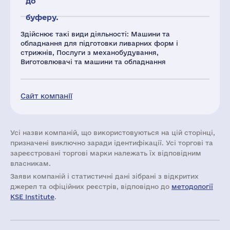
до
буферу.
Здійснює такі види діяльності: Машини та
обладнання для підготовки ливарних форм і
стрижнів, Послуги з механобудування,
Виготовлювачі та машини та обладнання
Сайт компанії
Усі назви компаній, що використовуються на цій сторінці,
призначені виключно заради ідентифікації. Усі торгові та
зареєстровані торгові марки належать їх відповідним
власникам.
Заяви компаній i статистичні дані зібрані з відкритих
джерел та офіційних реєстрів, відповідно до
методології
KSE Institute
.