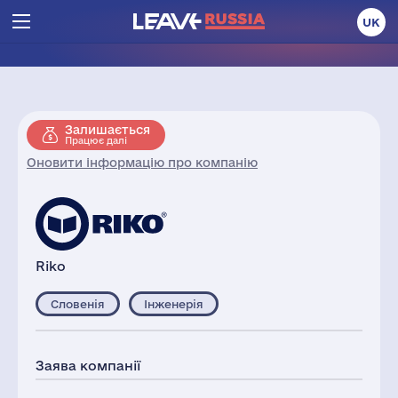
UK
Залишається
Працює далі
Оновити інформацію про компанію
Riko
Словенія
Інженерія
Заява компанії