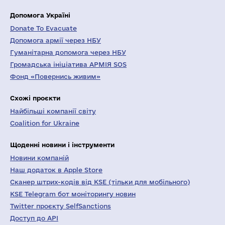
Допомога Україні
Donate To Evacuate
Допомога армії через НБУ
Гуманітарна допомога через НБУ
Громадська ініціатива АРМІЯ SOS
Фонд «Повернись живим»
Схожі проєкти
Найбільші компанії світу
Coalition for Ukraine
Щоденні новини і інструменти
Новини компаній
Наш додаток в Apple Store
Сканер штрих-кодів від KSE (тільки для мобільного)
KSE Telegram бот моніторингу новин
Twitter проєкту SelfSanctions
Доступ до API