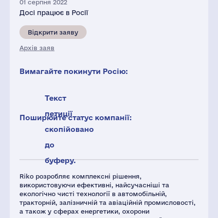
01 серпня 2022
Досі працює в Росії
Відкрити заяву
Архів заяв
Вимагайте покинути Росію:
Текст
петиції
Поширюйте статус компанії:
скопійовано
до
буферу.
Riko розробляє комплексні рішення,
використовуючи ефективні, найсучасніші та
екологічно чисті технології в автомобільній,
тракторній, залізничній та авіаційній промисловості,
а також у сферах енергетики, охорони