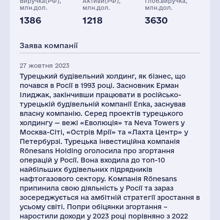
Виручка(РФ),
Активи(РФ),
Глоб.виручка,
млн.дол.
млн.дол.
млн.дол.
1386
1218
3630
Персонал(РФ),
Податки(РФ),
2021
млн.дол.
Заява компанії
1176
25
27 жовтня 2023
Турецький будівельний холдинг, як бізнес, що
почався в Росії в 1993 році. Засновник Ерман
Ілиджак, закінчивши працювати в російсько-
турецькій будівельній компанії Enka, заснував
власну компанію. Серед проектів турецького
холдингу — вежі «Еволюція» та Neva Towers у
Москва-Сіті, «Острів Мрії» та «Лахта Центр» у
Петербурзі. Турецька інвестиційна компанія
Rönesans Holding оголосила про згортання
операцій у Росії. Вона входила до топ-10
найбільших будівельних підрядників
нафтогазового сектору. Компанія Rönesans
припинила свою діяльність у Росії та зараз
зосереджується на амбітній стратегії зростання в
усьому світі. Попри обіцянки згортання –
наростили доходи у 2023 році порівняно з 2022