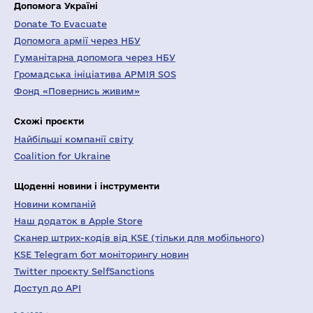
Допомога Україні
Donate To Evacuate
Допомога армії через НБУ
Гуманітарна допомога через НБУ
Громадська ініціатива АРМІЯ SOS
Фонд «Повернись живим»
Схожі проєкти
Найбільші компанії світу
Coalition for Ukraine
Щоденні новини і інструменти
Новини компаній
Наш додаток в Apple Store
Сканер штрих-кодів від KSE (тільки для мобільного)
KSE Telegram бот моніторингу новин
Twitter проєкту SelfSanctions
Доступ до API