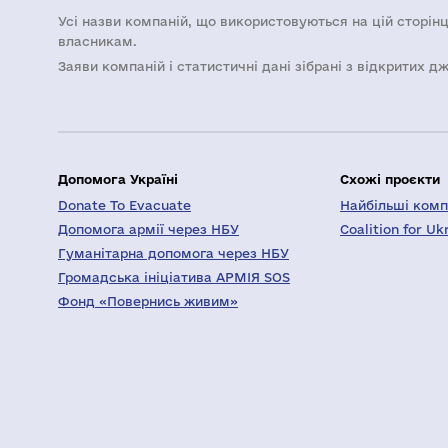
Усі назви компаній, що використовуються на цій сторінц
власникам.
Заяви компаній i статистичні дані зібрані з відкритих д
Допомога Україні
Схожі проєкти
Donate To Evacuate
Найбільші компа
Допомога армії через НБУ
Coalition for Uk
Гуманітарна допомога через НБУ
Громадська ініціатива АРМІЯ SOS
Фонд «Повернись живим»