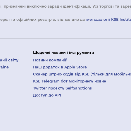
і, призначені виключно заради ідентифікації. Усі торгові та зар
жерел та офіційних реєстрів, відповідно до
методології KSE Instit
Щоденні новини і інструменти
нії світу
Новини компаній
raine
Наш додаток в Apple Store
Сканер штрих-кодів від KSE (тільки для мобільн
KSE Telegram бот моніторингу новин
Twitter проєкту SelfSanctions
Доступ до API