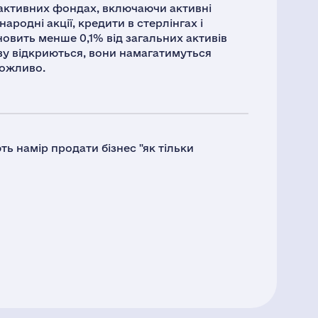
х активних фондах, включаючи активні
родні акції, кредити в стерлінгах і
новить менше 0,1% від загальних активів
ову відкриються, вони намагатимуться
можливо.
ть намір продати бізнес "як тільки