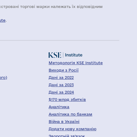
еєстровані торгові марки належать їх відповідним
ute
.
Методологія KSE Institute
Виходи з Росії
ого)
Дані за 2022
Дані за 2023
Дані за 2024
$170 млрд збитків
Аналітика
Аналітика по банкам
Війна в Україні
Додати нову компанію
Зворотній зв'язок