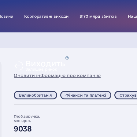
Новини
Корпоративні виходи
$170 млрд збитків
Наш
Виходить
Залишає ринок
Оновити інформацію про компанію
Великобританія
Фінанси та платежі
Страхув
Глоб.виручка,
млн.дол.
9038