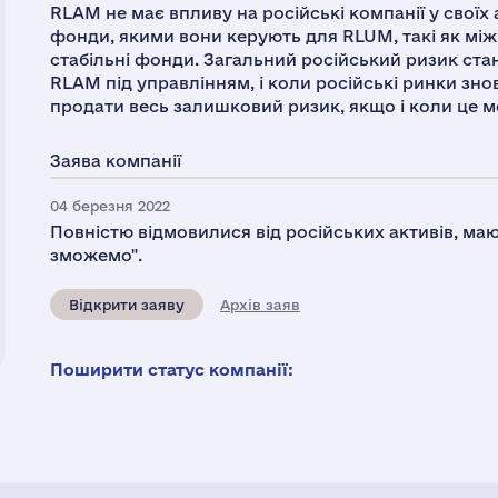
RLAM не має впливу на російські компанії у свої
фонди, якими вони керують для RLUM, такі як міжна
стабільні фонди. Загальний російський ризик ста
RLAM під управлінням, і коли російські ринки зн
продати весь залишковий ризик, якщо і коли це 
Заява компанії
04 березня 2022
Повністю відмовилися від російських активів, маю
зможемо".
Відкрити заяву
Архів заяв
Поширити статус компанії: