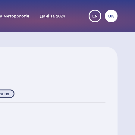
а методологія
Дані за 2024
EN
UK
ання