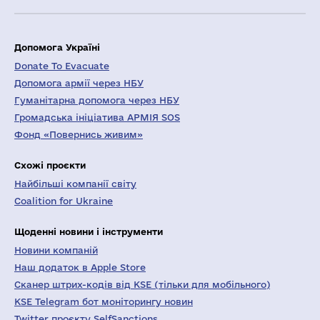
Допомога Україні
Donate To Evacuate
Допомога армії через НБУ
Гуманітарна допомога через НБУ
Громадська ініціатива АРМІЯ SOS
Фонд «Повернись живим»
Схожі проєкти
Найбільші компанії світу
Coalition for Ukraine
Щоденні новини і інструменти
Новини компаній
Наш додаток в Apple Store
Сканер штрих-кодів від KSE (тільки для мобільного)
KSE Telegram бот моніторингу новин
Twitter проєкту SelfSanctions