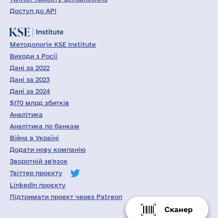
Доступ до API
Методологія KSE Institute
Виходи з Росії
Дані за 2022
Дані за 2023
Дані за 2024
$170 млрд збитків
Аналітика
Аналітика по банкам
Війна в Україні
Додати нову компанію
Зворотній зв'язок
Твіттер проєкту
LinkedIn проєкту
Підтримати проект через Patreon
Сканер