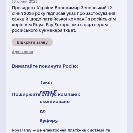
16 січня 2023
Президент України Володимир Зеленський 12
січня 2023 року підписав указ про застосування
санкцій щодо латвійської компанії з російським
корінням Royal Pay Europe, яка є партнером
російського букмекера 1xBet.
Відкрити заяву
Архів заяв
Вимагайте покинути Росію:
Текст
петиції
Поширюйте статус компанії:
скопійовано
до
буферу.
Royal Pay — це електронна платіжна система та