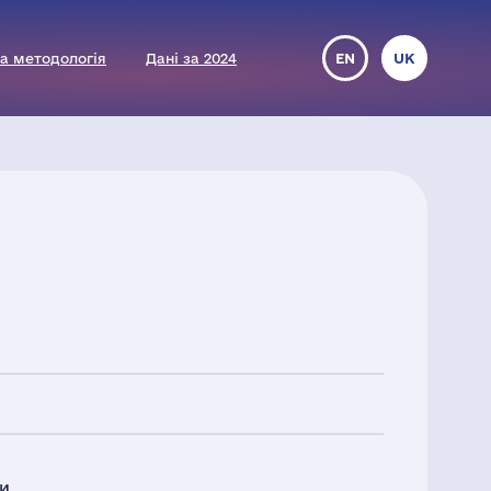
а методологія
Дані за 2024
EN
UK
ми