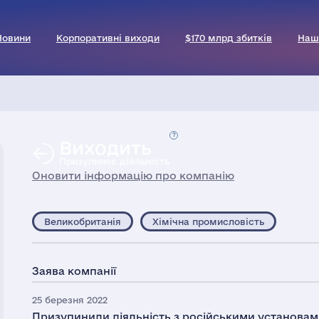
Новини
Корпоративні виходи
$170 млрд збитків
Наш
Виходить
Призупиняє діяльність
Оновити інформацію про компанію
Великобританія
Хімічна промисловість
Заява компанії
25 березня 2022
Призупинили діяльність з російськими установа