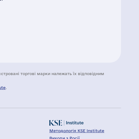
еєстровані торгові марки належать їх відповідним
ute
.
Методологія KSE Institute
Виходи з Росії