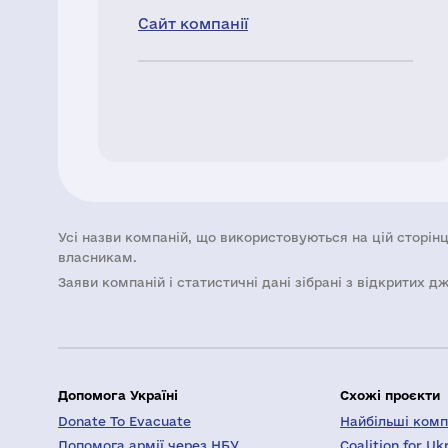
Сайт компанії
Усі назви компаній, що використовуються на цій сторінц
власникам.
Заяви компаній i статистичні дані зібрані з відкритих д
Допомога Україні
Схожі проєкти
Donate To Evacuate
Найбільші компа
Допомога армії через НБУ
Coalition for Uk