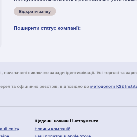
Відкрити заяву
Поширити статус компанії:
і, призначені виключно заради ідентифікації. Усі торгові та зар
жерел та офіційних реєстрів, відповідно до
методології KSE Instit
Щоденні новини і інструменти
нії світу
Новини компаній
raine
Наш додаток в Apple Store