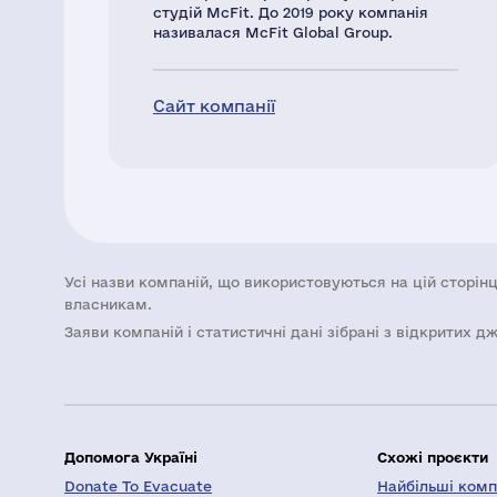
студій McFit. До 2019 року компанія
називалася McFit Global Group.
Сайт компанії
Усі назви компаній, що використовуються на цій сторінц
власникам.
Заяви компаній i статистичні дані зібрані з відкритих д
Допомога Україні
Схожі проєкти
Donate To Evacuate
Найбільші компа