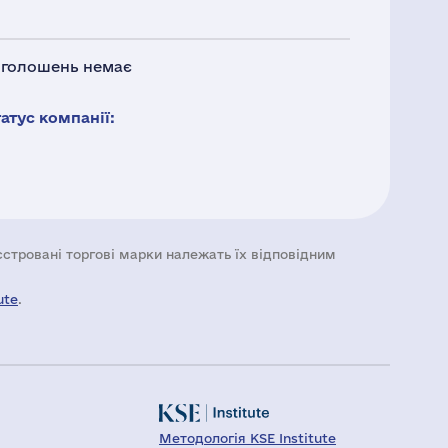
 оголошень немає
тус компанії:
еєстровані торгові марки належать їх відповідним
ute
.
Методологія KSE Institute