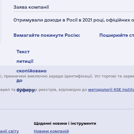
Заява компанії
Отримували доходи в Росії в 2021 році, офіційних
Вимагайте покинути Росію:
Поширюйте ста
Текст
петиції
скопійовано
і, призначені виключно заради ідентифікації. Усі торгові та зар
до
жерел та офіційних реєстрів, відповідно до
буферу.
методології KSE Instit
Щоденні новини і інструменти
нії світу
Новини компаній