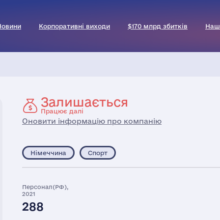
Новини
Корпоративні виходи
$170 млрд збитків
Наш
Залишається
Працює далі
Оновити інформацію про компанію
Німеччина
Спорт
Персонал(РФ),
2021
288