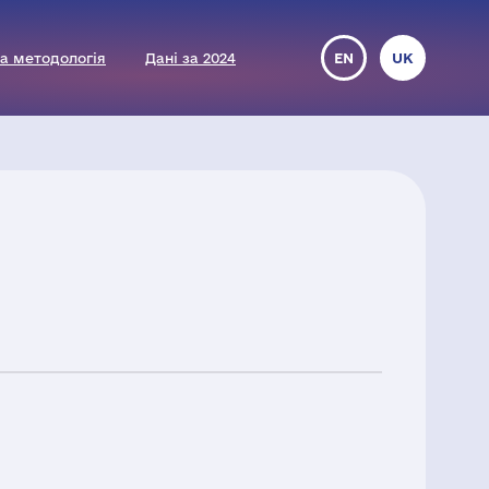
а методологія
Дані за 2024
EN
UK